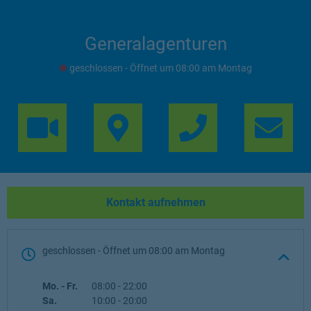
Generalagenturen
geschlossen
- Öffnet um
08:00
Montag
Link Opens in 
Lin
Kontakt aufnehmen
geschlossen
- Öffnet um
08:00
Montag
Wochentag
Öffnungszeiten
Mo. - Fr.
08:00
-
22:00
Sa.
10:00
-
20:00