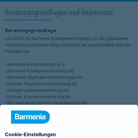
Beratungsgrundlagen und Impressum
Beratungsgrundlage
Ich bin für die Barmenia Krankenversicherung AG als gebundener
Versicherungsvertreter tätig und berate Sie ausschließlich über die
Produkte der
- Barmenia Versicherungen a. G.
- Barmenia Krankenversicherung AG
- Barmenia Allgemeine Versicherungs-AG
- Gothaer Allgemeine Versicherung AG
- Gothaer Lebensversicherung AG
- Gothaer Krankenversicherung AG
- ROLAND Rechtsschutz-Versicherungs-AG
- ROLAND Schutzbrief-Versicherung AG
Für meine Tätigkeit erhalte ich eine Provision und sonstige
Vergütungen, die in der zu entrichtenden Versicherungsprämie
enthalten sind.