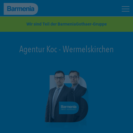
zum Seiteninhalt
Back to top
Seit
zur Navigation
Wir sind Teil der BarmeniaGothaer-Gruppe
Agentur Koc
-
Wermelskirchen