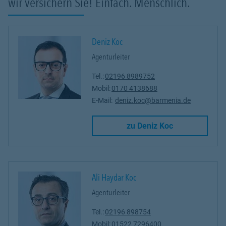
wir versichern Sie! Einfach. Menschlich.
Deniz Koc
Agenturleiter
Tel.:
02196 8989752
Mobil:
0170 4138688
E-Mail:
deniz.koc@barmenia.de
Link Opens in
zu Deniz Koc
Ali Haydar Koc
Agenturleiter
Tel.:
02196 898754
Mobil:
01522 7296400