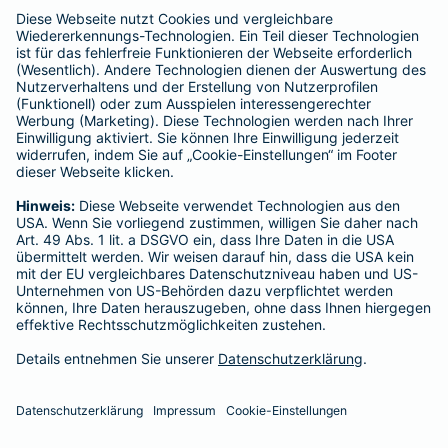
Schlichtungsstellen
Für Lebens- und Sachversicherungen:
Verein Versicherungsombudsmann eV,
Postfach 080632, 10006 Berlin
Für private Krankenversicherungen:
Ombudsmann für private Kranken- / Pflege-Versicherungen,
Postfach 060222, 10052 Berlin
Impressum
Barmenia Versicherung - Agentur Koc
Haydar Koc
Brückenweg 8
42929 Wermelskirchen
Tel. 02196 8989754
E-Mail info.agentur-koc@barmenia.de