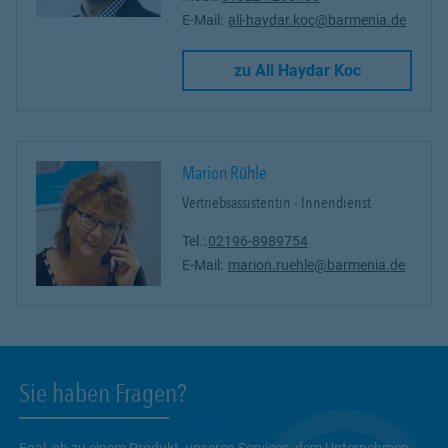
E-Mail:
ali-haydar.koc@barmenia.de
Link Opens 
zu Ali Haydar Koc
Marion Rühle
Vertriebsassistentin - Innendienst
Tel.:
02196-8989754
E-Mail:
marion.ruehle@barmenia.de
Sie haben Fragen?
Egal, ob zu einem Produkt, unseren Services, dem Unternehmen