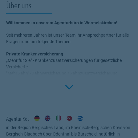
Über uns
Willkommen in unserem Agenturbüro in Wermelskirchen!
Seit mehreren Jahren ist unser Team Ihr Ansprechpartner für alle
Fragen rund um folgende Themen:
Private Krankenversicherung
„Mehr für Sie" - Krankenzusatzversicherungen für gesetzliche
Versicherte
"Mehr Zahn" - Zahnversicherung / Zahnzusatzversicherung
"Mehr Komfort" - Stationäre Zusatzversicherung Privatpatient im
Click to 
Krankenhaus
"Mehr Gesundheit" - individuelle Kostenentlastung für Ambulante
Behandlungen auch Naturheilverfahren und Sehhilfen
Absicherung Ihrer Arbeitskraft
Wirkungsvoller Schutz vor den Folgen eines Unfalls – auch
Agentur Koc
speziell für Kinder
Risikoabsicherung von allem, was Ihnen wichtig und wertvoll ist
in der Region Bergisches Land, im Rheinisch-Bergischen Kreis von
durch eine Wohngebäudeversicherung eine Hausratversicherung
Bergisch Gladbach über Odenthal bis Burscheid, natürlich in
eine KFZ-Versicherung / Autoversicherung