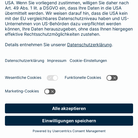
Radeberg
Rathenow
Ratingen
Rattenkirchen
Raubling
Ravensburg
Recklinghausen
Regensburg
Rehburg-Loccum
Reinfeld (Holstein)
Remscheid
Rennerod