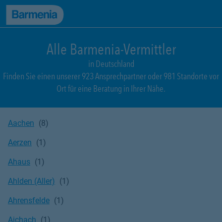
zum Seiteninhalt
Back to top
zur Navigation
Alle Barmenia-Vermittler
in Deutschland
Finden Sie einen unserer 923 Ansprechpartner oder 981 Standorte vor
Ort für eine Beratung in Ihrer Nähe.
Aachen
Aerzen
Ahaus
Ahlden (Aller)
Ahrensfelde
Aichach