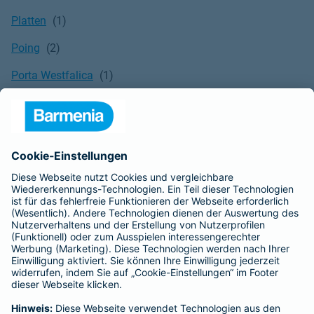
Platten
Poing
Porta Westfalica
Potsdam
Pritzwalk
Puchheim
Pulheim
Putzbrunn
Quedlinburg
Quickborn
Quierschied