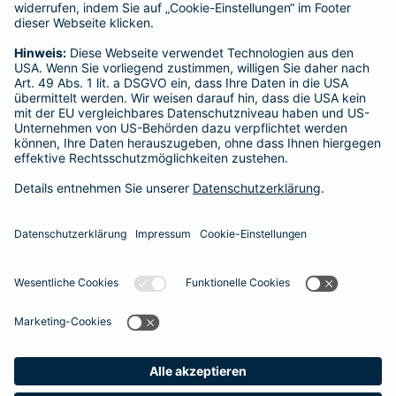
Dieter Jenne
Narzissenweg 25
Tel.:
0711 44136866
Mobil:
0171 6902681
geschlossen
- Öffnet um
09:00
Vermittler nach Namen, Stadt oder PLZ suchen
Startseite
Ostfildern
Datenschutz
Impressum/Rechtshinweise
Barrierefreiheit
Datenschutz-Einstellungen
Link Opens in New Tab
Vertrag widerrufen
Einfach. Menschlich.