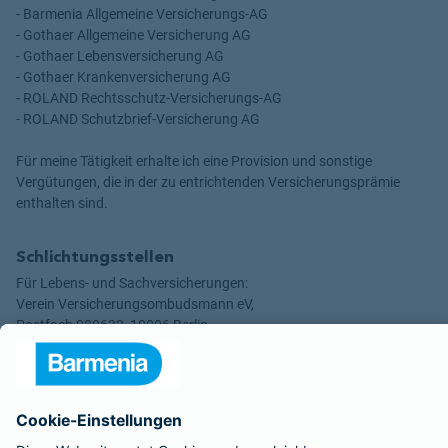
- Barmenia Allgemeine Versicherungs-AG
- Gothaer Allgemeine Versicherung AG
- Gothaer Lebensversicherung AG
- Gothaer Krankenversicherung AG
- ROLAND Rechtsschutz-Versicherungs-AG
- ROLAND Schutzbrief-Versicherung AG
Für meine Tätigkeit erhalte ich eine Provision und sonstige
Vergütungen, die in der zu entrichtenden Versicherungsprämie
enthalten sind.
Schlichtungsstellen
Für Lebens- und Sachversicherungen:
Verein Versicherungsombudsmann eV,
Postfach 080632, 10006 Berlin
Für private Krankenversicherungen:
Ombudsmann für private Kranken- / Pflege-Versicherungen,
Postfach 060222, 10052 Berlin