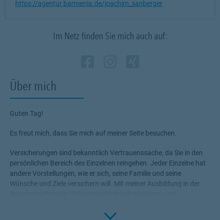
https://agentur.barmenia.de/joachim_sanberger
Im Netz finden Sie mich auch auf:
Zum Profil des Vermi
Link Opens in New 
Zum Profil des Ve
Link Opens in N
Zum Profil de
Link Opens i
Über mich
Guten Tag!
Es freut mich, dass Sie mich auf meiner Seite besuchen.
Versicherungen sind bekanntlich Vertrauenssache, da Sie in den
persönlichen Bereich des Einzelnen reingehen. Jeder Einzelne hat
andere Vorstellungen, wie er sich, seine Familie und seine
Wünsche und Ziele versichern will. Mit meiner Ausbildung in der
Sozialversicherung (Schwerpunkt Krankenkassen) und
Weiterbildung im Privatversicherungsrecht biete ich Ihnen eine
Click to 
Qualifikation als Experte für Krankenversicherung, Experte für