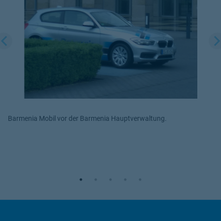
Wir benötigen Ihre Zustimmung,
um den YouTube Video-Service
zu laden!
Wir verwenden einen Service eines
Drittanbieters, um Videoinhalte einzubetten.
Dieser Service kann Daten zu Ihren
Aktivitäten sammeln. Bitte lesen Sie die
Details durch und stimmen Sie der Nutzung
des Service zu, um dieses Video anzusehen.
Barmenia Mobil vor der Barmenia Hauptverwaltung.
Mehr Informationen
Akzeptieren
Powered by
Usercentrics Consent
Management Platform