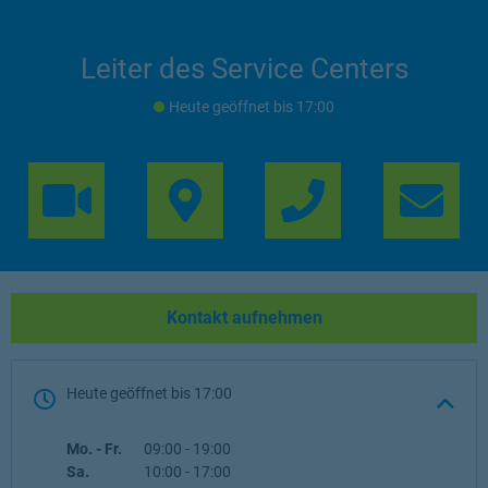
Leiter des Service Centers
Heute geöffnet
bis
17:00
Link Opens in 
Lin
Kontakt aufnehmen
Heute geöffnet
bis
17:00
Wochentag
Öffnungszeiten
Mo. - Fr.
09:00
-
19:00
Sa.
10:00
-
17:00