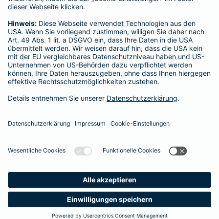
Xantener Str. 4
Tel.:
02841 9311239
Mobil:
0173 5254080
Vermittler nach Namen, Stadt oder PLZ suchen
Startseite
Moers
Datenschutz
Impressum/Rechtshinweise
Barrierefreiheit
Datenschutz-Einstellungen
Link Opens in New Tab
Vertrag widerrufen
Einfach. Menschlich.