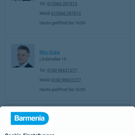
Tel.:
015560 297912
Mobil:
015560 297912
Heute geöffnet
bis
16:00
Nils Graw
Lindenallee 10
Tel.:
0160 98631277
Mobil:
0160 98631277
Heute geöffnet
bis
16:00
Nikolas Campara
Waldthausenstr. 21