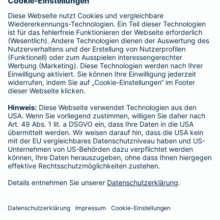
Tel.:
0176 21662684
Mobil:
0176 21662684
Heute geöffnet
bis
19:00
Rene Recknagel
Westfalenstr. 280
Tel.:
0201 50901423
Mobil:
0176 22812233
geschlossen
- Öffnet um
10:00
Vermittler nach Namen, Stadt oder PLZ suchen
Startseite
Essen