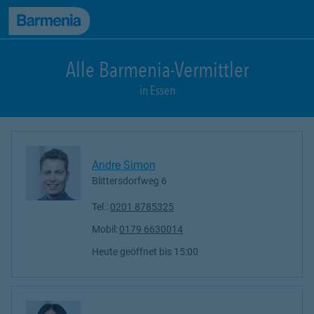
zum Seiteninhalt
Back to top
zur Navigation
Alle Barmenia-Vermittler
in Essen
Andre Simon
Blittersdorfweg 6
Tel.:
0201 8785325
Mobil:
0179 6630014
Heute geöffnet
bis
15:00