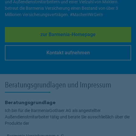
und Außendienstmitarbeitern und einer Vielzahl von Maklern
betreut die Barmenia Versicherung einen Bestand von über 3
Millionen Versicherungsverträgen. #MachenWirGern
zur Barmenia-Homepage
Link Opens in New Tab
Kontakt aufnehmen
Link Opens in New Tab
Beratungsgrundlagen und Impressum
Beratungsgrundlage
Ich bin für die BarmeniaGothaer AG als angestellter
Außendienstmitarbeiter tätig und berate Sie ausschließlich über die
Produkte der
- Barmenia Versicherungen a. G.