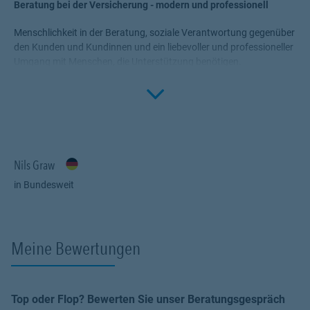
Beratung bei der Versicherung - modern und professionell
Menschlichkeit in der Beratung, soziale Verantwortung gegenüber
den Kunden und Kundinnen und ein liebevoller und professioneller
Umgang mit Menschen, die Unterstützung benötigen.
Click to 
Dafür stehe ich - und gemeinsam mit Dir sorge ich für Deine
Absicherung.
Du bist auf der Suche nach einer Absicherung, möchtest Dich
Beraten und unser Produktportfolio kennenlernen?
Nils Graw
Dann bist Du bei mir genau richtig.
in Bundesweit
Meine Bewertungen
Top oder Flop? Bewerten Sie unser Beratungsgespräch