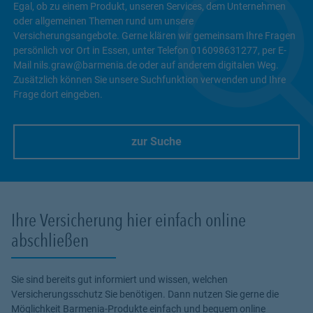
Egal, ob zu einem Produkt, unseren Services, dem Unternehmen
oder allgemeinen Themen rund um unsere
Versicherungsangebote. Gerne klären wir gemeinsam Ihre Fragen
persönlich vor Ort in Essen, unter Telefon 016098631277, per E-
Mail nils.graw@barmenia.de oder auf anderem digitalen Weg.
Zusätzlich können Sie unsere Suchfunktion verwenden und Ihre
Frage dort eingeben.
zur Suche
Link Opens in New Tab
Ihre Versicherung hier einfach online
abschließen
Sie sind bereits gut informiert und wissen, welchen
Versicherungsschutz Sie benötigen. Dann nutzen Sie gerne die
Möglichkeit Barmenia-Produkte einfach und bequem online