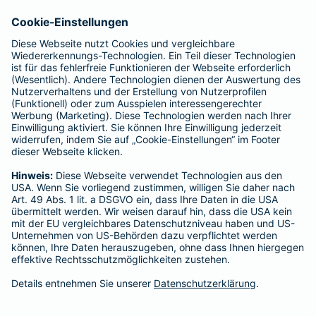
Rechtsform des Unternehmens: Versicherungsverein auf
Gegenseitigkeit
Sitz: Wuppertal; Amtsgericht Wuppertal HRB 3871
USt.-Identifikationsnummer: DE 121102508
----------------------------------------------------------------
Gothaer Lebensversicherung AG
Vorstand: Alina vom Bruck (Vorsitzende)
Thomas Bischof
Dr. Sylvia Eichelberg
Harald Epple
Dr. Andreas Eurich
Frank Lamsfuß
Christian Ritz
Oliver Schoeller
Aufsichtsrats-Vorsitzender: Prof. Dr. Werner Görg
Rechtsform des Unternehmens: Aktiengesellschaft
Sitz: Köln; Amtsgericht Köln HRB 56769
USt.-Identifikationsnummer: DE 207591682