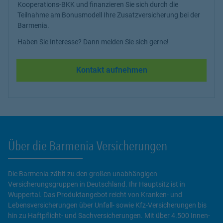
Kooperations-BKK und finanzieren Sie sich durch die
Teilnahme am Bonusmodell Ihre Zusatzversicherung bei der
Barmenia.
Haben Sie Interesse? Dann melden Sie sich gerne!
Kontakt aufnehmen
Über die Barmenia Versicherungen
Die Barmenia zählt zu den großen unabhängigen
Versicherungsgruppen in Deutschland. Ihr Hauptsitz ist in
Wuppertal. Das Produktangebot reicht von Kranken- und
Lebensversicherungen über Unfall- sowie Kfz-Versicherungen bis
hin zu Haftpflicht- und Sachversicherungen. Mit über 4.500 Innen-