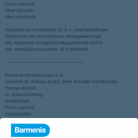
Frank Lamsfuß
Oliver Schoeller
Alina vom Bruck
Aufsichtsrats-Vorsitzender: Dr. h. c. Josef Beutelmann
Rechtsform des Unternehmens: Aktiengesellschaft
Sitz: Wuppertal; Amtsgericht Wuppertal HRB 28475
USt.-Identifikationsnummer: DE 318683048
----------------------------------------------------------------
Barmenia Versicherungen a. G.
Vorstand: Dr. Andreas Eurich, Oliver Schoeller (Vorsitzende)
Thomas Bischof
Dr. Sylvia Eichelberg
Harald Epple
Frank Lamsfuß
Christian Ritz
Alina vom Bruck
Aufsichtsrats-Vorsitzender: Dr. h. c. Josef Beutelmann