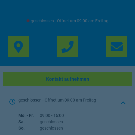
geschlossen
- Öffnet um
09:00
Freitag
Link Opens in New Ta
Lin
Kontakt aufnehmen
geschlossen
- Öffnet um
09:00
Freitag
Wochentag
Öffnungszeiten
Mo. - Fr.
09:00
-
16:00
Sa.
geschlossen
So.
geschlossen