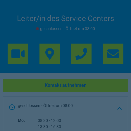
Leiter/in des Service Centers
geschlossen
- Öffnet um
08:00
Link Opens in 
Lin
Kontakt aufnehmen
geschlossen
- Öffnet um
08:00
Wochentag
Öffnungszeiten
Mo.
08:30
-
12:00
13:30
-
16:30