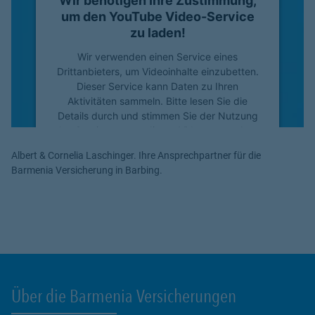
Wir benötigen Ihre Zustimmung,
um den YouTube Video-Service
zu laden!
Wir verwenden einen Service eines
Drittanbieters, um Videoinhalte einzubetten.
Dieser Service kann Daten zu Ihren
Aktivitäten sammeln. Bitte lesen Sie die
Details durch und stimmen Sie der Nutzung
des Service zu, um dieses Video anzusehen.
Albert & Cornelia Laschinger. Ihre Ansprechpartner für die
Mehr Informationen
Barmenia Versicherung in Barbing.
Akzeptieren
powered by
Usercentrics Consent
Management Platform
Über die Barmenia Versicherungen