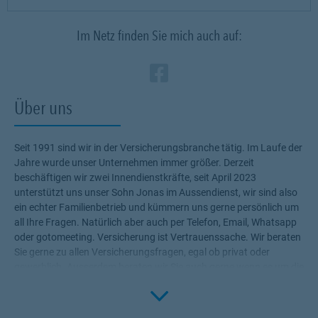
Im Netz finden Sie mich auch auf:
Zum Profil des Ve
Link Opens in N
Über uns
Seit 1991 sind wir in der Versicherungsbranche tätig. Im Laufe der
Jahre wurde unser Unternehmen immer größer. Derzeit
beschäftigen wir zwei Innendienstkräfte, seit April 2023
unterstützt uns unser Sohn Jonas im Aussendienst, wir sind also
ein echter Familienbetrieb und kümmern uns gerne persönlich um
all Ihre Fragen. Natürlich aber auch per Telefon, Email, Whatsapp
oder gotomeeting. Versicherung ist Vertrauenssache. Wir beraten
Sie gerne zu allen Versicherungsfragen, egal ob privat oder
gewerblich. Ausserdem beraten wir Sie auch gerne wenn es um die
Click to 
Themen Bausparen, Finanzanlagen, Immobiliendarlehen &
Immobilienvermittlung geht. Besuchen Sie uns in unserem
schmucken Ladenlokal in Barbing. Wir freuen uns auf Sie. Ihre