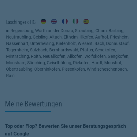
Barmenia Agentur Albert und Cornelia Laschinger OHG in
Barbing.
Laschinger oHG
in Regensburg, Wörth an der Donau, Straubing, Cham, Barbing,
Neutraubling, Geisling, Altach, Eltheim, Illkofen, Aufhof, Friesheim,
Nassenhart, Unterheising, Kiefenholz, Wiesent, Bach, Donaustauf,
Tegernheim, Sulzbach, Bernhardswald, Pfatter, Sengkofen,
Mintraching, Roith, Neuallkofen, Allkofen, Wolfskofen, Gengkofen,
Moosham, Sünching, Geiselhölring, Riekofen, Hardt, Mooshof,
Obertraubling, Oberhinkofen, Piesenkofen, Windischeschenbach,
Rain
Meine Bewertungen
Top oder Flop? Bewerten Sie unser Beratungsgespräch
auf Google