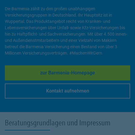
Die Barmenia zählt zu den großen unabhängigen
Versicherungsgruppen in Deutschland. Ihr Hauptsitz ist in
Wuppertal. Das Produktangebot reicht von Kranken- und
Lebensversicherungen über Unfall- sowie Kfz-Versicherungen bis
hin zu Haftpflicht- und Sachversicherungen. Mit über 4.500 Innen-
und Außendienstmitarbeitern und einer Vielzahl von Maklern
betreut die Barmenia Versicherung einen Bestand von über 3
Millionen Versicherungsverträgen. #MachenWirGern
zur Barmenia-Homepage
Link Opens in New Tab
Kontakt aufnehmen
Link Opens in New Tab
Beratungsgrundlagen und Impressum