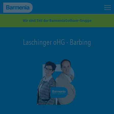
zum Seiteninhalt
Back to top
Seit
zur Navigation
Wir sind Teil der BarmeniaGothaer-Gruppe
Laschinger oHG
-
Barbing