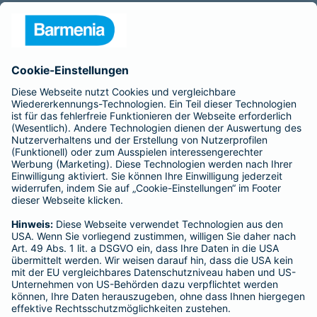
Beratungsgrundlage:
Wir sind für die Barmenia Krankenversicherung AG als gebundene
Versicherungsvertreter tätig und beraten Sie ausschließlich über die
Produkte der
Barmenia Versicherungen a. G.
Barmenia Krankenversicherung AG
Gothaer Lebensversicherungs - AG
Barmenia Allgemeine Versicherungs-AG
Roland Rechtsschutz-Versicherungs-AG
Roland-Schutzbrief-Versicherungs-AG
Für unsere Tätigkeit erhalten wir eine Provision und sonstige
Vergütungen, die in der zu entrichtenden
Versicherungsprämie enthalten ist.
Schlichtungsstellen:
Für Lebens- und Sachversicherungen:
Versicherungsombudsmann e.V.
Postfach 080632
10006 Berlin
Für private Kranken - und Pflegeversicherungen: