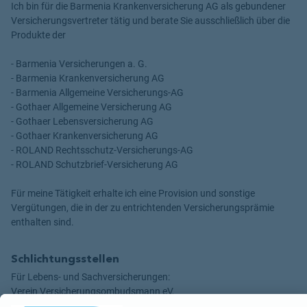
Ich bin für die Barmenia Krankenversicherung AG als gebundener
Versicherungsvertreter tätig und berate Sie ausschließlich über die
Produkte der
- Barmenia Versicherungen a. G.
- Barmenia Krankenversicherung AG
- Barmenia Allgemeine Versicherungs-AG
- Gothaer Allgemeine Versicherung AG
- Gothaer Lebensversicherung AG
- Gothaer Krankenversicherung AG
- ROLAND Rechtsschutz-Versicherungs-AG
- ROLAND Schutzbrief-Versicherung AG
Für meine Tätigkeit erhalte ich eine Provision und sonstige
Vergütungen, die in der zu entrichtenden Versicherungsprämie
enthalten sind.
Schlichtungsstellen
Für Lebens- und Sachversicherungen:
Verein Versicherungsombudsmann eV,
Postfach 080632, 10006 Berlin