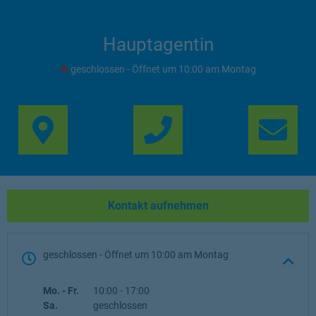
Hauptagentin
geschlossen
- Öffnet um
10:00
Montag
Link Opens in New Ta
Lin
Kontakt aufnehmen
geschlossen
- Öffnet um
10:00
Montag
Wochentag
Öffnungszeiten
Mo. - Fr.
10:00
-
17:00
Sa.
geschlossen