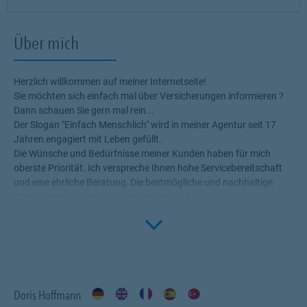
Über mich
Herzlich willkommen auf meiner Internetseite!
Sie möchten sich einfach mal über Versicherungen informieren ?
Dann schauen Sie gern mal rein...
Der Slogan "Einfach Menschlich" wird in meiner Agentur seit 17
Jahren engagiert mit Leben gefüllt.
Die Wünsche und Bedürfnisse meiner Kunden haben für mich
oberste Priorität. Ich verspreche Ihnen hohe Servicebereitschaft
und eine ehrliche Beratung, Die bestmögliche und nachhaltige
Absicherung für Ihre Lebenssituation steht dabei im Mittelpunkt.
Click to 
Profitieren Sie von meinem Fachwissen, meiner Begeisterung für
alle Fragen rund um das Thema Versicherung und Vorsorge. Ich
bin gern für Sie da !
Doris Hoffmann