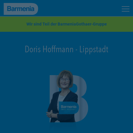
zum Seiteninhalt
Back to top
Seit
zur Navigation
Wir sind Teil der BarmeniaGothaer-Gruppe
Doris Hoffmann
-
Lippstadt