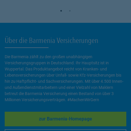
Über die Barmenia Versicherungen
Die Barmenia zählt zu den großen unabhängigen
Versicherungsgruppen in Deutschland. Ihr Hauptsitz ist in
Wuppertal. Das Produktangebot reicht von Kranken- und
Lebensversicherungen über Unfall- sowie Kfz-Versicherungen bis
hin zu Haftpflicht- und Sachversicherungen. Mit über 4.500 Innen-
und Außendienstmitarbeitern und einer Vielzahl von Maklern
betreut die Barmenia Versicherung einen Bestand von über 3
Millionen Versicherungsverträgen. #MachenWirGern
zur Barmenia-Homepage
Link Opens in New Tab