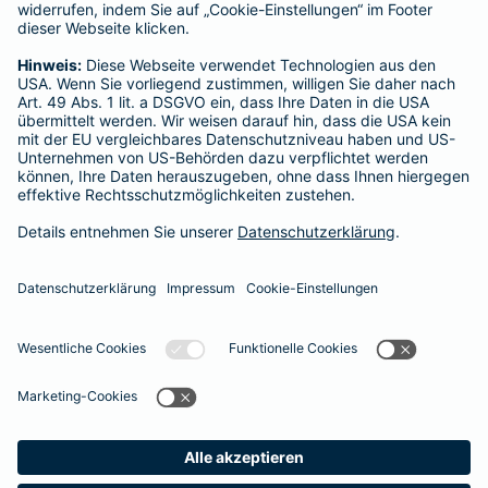
Peter Schmidt
Untere Herrenwiese 11
Tel.:
03683 4665338
Mobil:
01525 3931975
geschlossen
- Öffnet um
07:00
Montag
Vermittler nach Namen, Stadt oder PLZ suchen
Startseite
Schmalkalden
Datenschutz
Impressum/Rechtshinweise
Barrierefreiheit
Datenschutz-Einstellungen
Link Opens in New Tab
Vertrag widerrufen
Einfach. Menschlich.