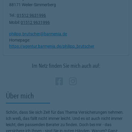
88171
Weiler-Simmerberg
Tel.:
01512 9631996
Mobil:
01512 9631996
philipp.brutscher@barmenia.de
Homepage:
https://agentur.barmenia.de/philipp_brutscher
Im Netz finden Sie mich auch auf:
Zum Profil des Verm
Link Opens in New
Zum Profil des 
Link Opens in
Über mich
Schön, dass Sie sich Zeit für das Thema Versicherungen nehmen.
Ich weiß, das fällt nicht immer leicht. Und es ist auch nicht immer
leicht, den passenden Berater zu finden. Doch bei mir - das
versichere ich Ihnen - sind Sie in guten Händen. Warum? Ganz