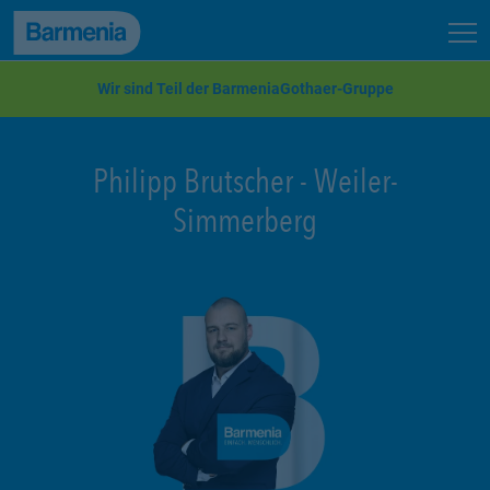
zum Seiteninhalt
Back to top
Seit
zur Navigation
Wir sind Teil der BarmeniaGothaer-Gruppe
Philipp Brutscher
-
Weiler-
Simmerberg