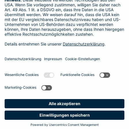
Postfach 060222, 10052 Berlin
Impressum
Barmenia Versicherung - Philipp Brutscher
Stromeyerstr. 52
88171 Weiler-Simmerberg
Tel. 01512 9631996
E-Mail philipp.brutscher@barmenia.de
Datenschutz
Impressum/Rechtshinweise
Barrierefreiheit
Datenschutz-Einstellungen
Link Opens in New Tab
Vertrag widerrufen
Einfach. Menschlich.
Anfahrt
Kontakt
Produkte
E-Mail
Service