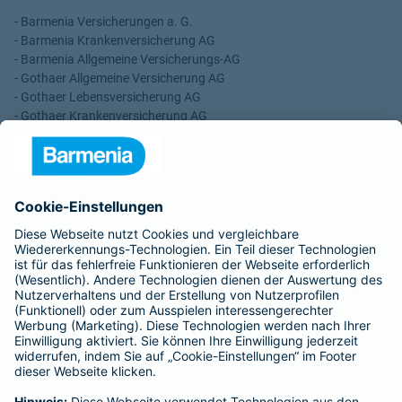
- Barmenia Versicherungen a. G.
- Barmenia Krankenversicherung AG
- Barmenia Allgemeine Versicherungs-AG
- Gothaer Allgemeine Versicherung AG
- Gothaer Lebensversicherung AG
- Gothaer Krankenversicherung AG
- ROLAND Rechtsschutz-Versicherungs-AG
- ROLAND Schutzbrief-Versicherung AG
Für meine Tätigkeit erhalte ich eine Provision und sonstige
Vergütungen, die in der zu entrichtenden Versicherungsprämie
enthalten sind.
Schlichtungsstellen
Für Lebens- und Sachversicherungen:
Verein Versicherungsombudsmann eV,
Postfach 080632, 10006 Berlin
Für private Krankenversicherungen:
Ombudsmann für private Kranken- / Pflege-Versicherungen,