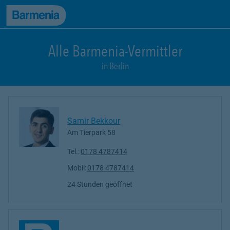
zum Seiteninhalt
Back to top
zur Navigation
Alle Barmenia-Vermittler
in Berlin
Samir Bekkour
Am Tierpark 58
Tel.:
0178 4787414
Mobil:
0178 4787414
24 Stunden geöffnet