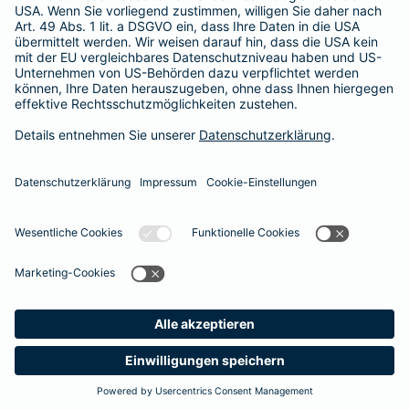
Tel.:
0176 81003424
Mobil:
0176 81003424
Vermittler nach Namen, Stadt oder PLZ suchen
Startseite
Berlin
Datenschutz
Impressum/Rechtshinweise
Barrierefreiheit
Datenschutz-Einstellungen
Link Opens in New Tab
Vertrag widerrufen
Einfach. Menschlich.