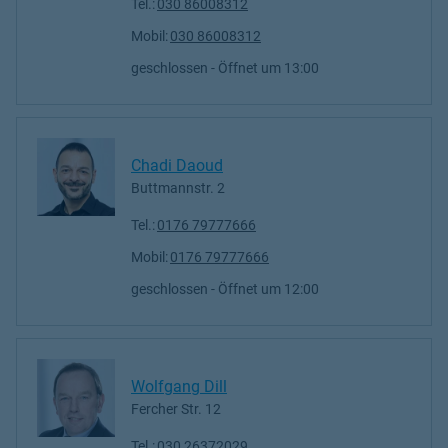
Tel.:
030 86008312
Mobil:
030 86008312
geschlossen
- Öffnet um
13:00
Chadi Daoud
Buttmannstr. 2
Tel.:
0176 79777666
Mobil:
0176 79777666
geschlossen
- Öffnet um
12:00
Wolfgang Dill
Fercher Str. 12
Tel.:
030 26372029