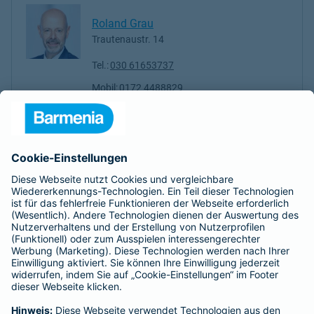
Roland Grau
Trautenaustr. 14
Tel.:
030 61653737
Mobil:
0172 4488829
geschlossen
- Öffnet um
08:00
Nicolas Totel
Trautenaustr. 14
Tel.:
030 33932477
André Gruschinski
Trautenaustr. 14