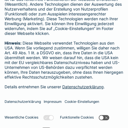
Schlichtungsstellen
Für Lebens- und Sachversicherungen:
Verein Versicherungsombudsmann eV,
Postfach 080632, 10006 Berlin
Für private Krankenversicherungen:
Ombudsmann für private Kranken- / Pflege-Versicherungen,
Postfach 060222, 10052 Berlin
Impressum
Chadi Daoud
Buttmannstrasse 2
13357 Berlin
Datenschutz
Impressum/Rechtshinweise
Barrierefreiheit