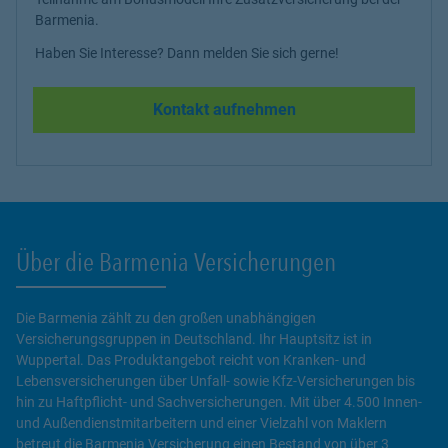
Barmenia.
Haben Sie Interesse? Dann melden Sie sich gerne!
Kontakt aufnehmen
Über die Barmenia Versicherungen
Die Barmenia zählt zu den großen unabhängigen
Versicherungsgruppen in Deutschland. Ihr Hauptsitz ist in
Wuppertal. Das Produktangebot reicht von Kranken- und
Lebensversicherungen über Unfall- sowie Kfz-Versicherungen bis
hin zu Haftpflicht- und Sachversicherungen. Mit über 4.500 Innen-
und Außendienstmitarbeitern und einer Vielzahl von Maklern
betreut die Barmenia Versicherung einen Bestand von über 3