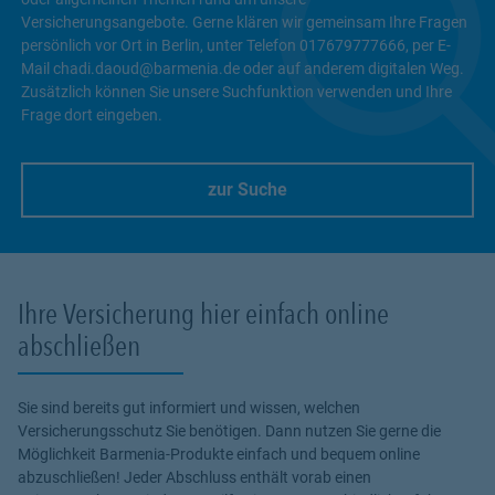
Versicherungsangebote. Gerne klären wir gemeinsam Ihre Fragen
persönlich vor Ort in Berlin, unter Telefon 017679777666, per E-
Mail chadi.daoud@barmenia.de oder auf anderem digitalen Weg.
Zusätzlich können Sie unsere Suchfunktion verwenden und Ihre
Frage dort eingeben.
zur Suche
Link Opens in New Tab
Ihre Versicherung hier einfach online
abschließen
Sie sind bereits gut informiert und wissen, welchen
Versicherungsschutz Sie benötigen. Dann nutzen Sie gerne die
Möglichkeit Barmenia-Produkte einfach und bequem online
abzuschließen! Jeder Abschluss enthält vorab einen