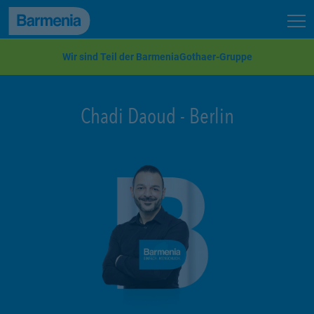
zum Seiteninhalt
Back to top
Seit
zur Navigation
Wir sind Teil der BarmeniaGothaer-Gruppe
Chadi Daoud
-
Berlin