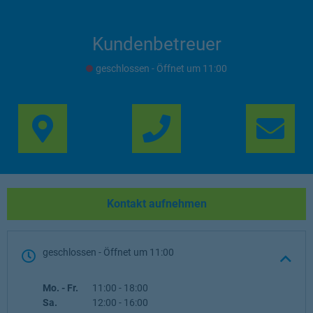
Kundenbetreuer
geschlossen
- Öffnet um
11:00
Link Opens in New Ta
Lin
Kontakt aufnehmen
geschlossen
- Öffnet um
11:00
Wochentag
Öffnungszeiten
Mo. - Fr.
11:00
-
18:00
Sa.
12:00
-
16:00