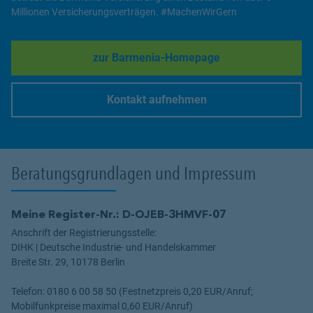
Millionen Versicherungsverträgen. #MachenWirGern
zur Barmenia-Homepage
Link Opens in New Tab
Kontakt aufnehmen
Link Opens in New Tab
Beratungsgrundlagen und Impressum
Meine Register-Nr.: D-OJEB-3HMVF-07
Anschrift der Registrierungsstelle:
DIHK | Deutsche Industrie- und Handelskammer
Breite Str. 29, 10178 Berlin
Telefon: 0180 6 00 58 50 (Festnetzpreis 0,20 EUR/Anruf;
Mobilfunkpreise maximal 0,60 EUR/Anruf)