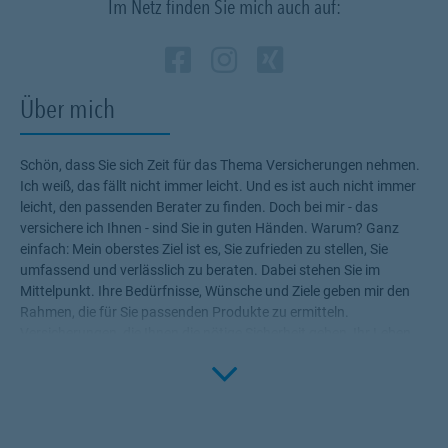
Im Netz finden Sie mich auch auf:
Zum Profil des Vermi
Link Opens in New 
Zum Profil des Ve
Link Opens in N
Zum Profil de
Link Opens i
Über mich
Schön, dass Sie sich Zeit für das Thema Versicherungen nehmen.
Ich weiß, das fällt nicht immer leicht. Und es ist auch nicht immer
leicht, den passenden Berater zu finden. Doch bei mir - das
versichere ich Ihnen - sind Sie in guten Händen. Warum? Ganz
einfach: Mein oberstes Ziel ist es, Sie zufrieden zu stellen, Sie
umfassend und verlässlich zu beraten. Dabei stehen Sie im
Mittelpunkt. Ihre Bedürfnisse, Wünsche und Ziele geben mir den
Rahmen, die für Sie passenden Produkte zu ermitteln.
Versicherungen, die Ihnen die nötige Sicherheit geben, Ihr Leben
Click to 
ohne Wenn und Aber zu genießen! Profitieren Sie von meinem
Fachwissen, meiner Begeisterung für alle Fragen rund um das
Thema Versicherung und Vorsorge. Ich bin für Sie da.