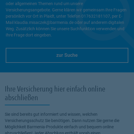
oder allgemeinen Themen rund um unsere
Versicherungsangebote. Gerne klären wir gemeinsam Ihre Fragen
persönlich vor Ort in Plaidt, unter Telefon 017632181107, per E-
Mail klaudia.misaczek@barmenia.de oder auf anderem digitalen
Weg. Zusätzlich können Sie unsere Suchfunktion verwenden und
Ihre Frage dort eingeben.
zur Suche
Link Opens in New Tab
Ihre Versicherung hier einfach online
abschließen
Sie sind bereits gut informiert und wissen, welchen
Versicherungsschutz Sie benötigen. Dann nutzen Sie gerne die
Möglichkeit Barmenia-Produkte einfach und bequem online
abzuschließen! Jeder Abschluss enthält vorab einen