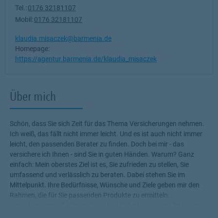
Tel.:
0176 32181107
Mobil:
0176 32181107
klaudia.misaczek@barmenia.de
Homepage:
https://agentur.barmenia.de/klaudia_misaczek
Über mich
Schön, dass Sie sich Zeit für das Thema Versicherungen nehmen.
Ich weiß, das fällt nicht immer leicht. Und es ist auch nicht immer
leicht, den passenden Berater zu finden. Doch bei mir - das
versichere ich Ihnen - sind Sie in guten Händen. Warum? Ganz
einfach: Mein oberstes Ziel ist es, Sie zufrieden zu stellen, Sie
umfassend und verlässlich zu beraten. Dabei stehen Sie im
Mittelpunkt. Ihre Bedürfnisse, Wünsche und Ziele geben mir den
Rahmen, die für Sie passenden Produkte zu ermitteln.
Versicherungen, die Ihnen die nötige Sicherheit geben, Ihr Leben
ohne Wenn und Aber zu genießen! Profitieren Sie von meinem