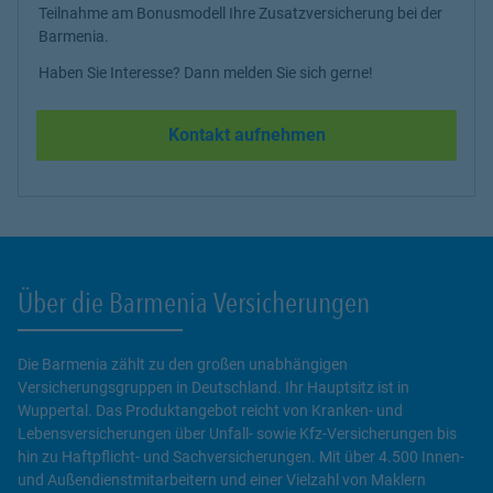
Teilnahme am Bonusmodell Ihre Zusatzversicherung bei der
Barmenia.
Haben Sie Interesse? Dann melden Sie sich gerne!
Kontakt aufnehmen
Über die Barmenia Versicherungen
Die Barmenia zählt zu den großen unabhängigen
Versicherungsgruppen in Deutschland. Ihr Hauptsitz ist in
Wuppertal. Das Produktangebot reicht von Kranken- und
Lebensversicherungen über Unfall- sowie Kfz-Versicherungen bis
hin zu Haftpflicht- und Sachversicherungen. Mit über 4.500 Innen-
und Außendienstmitarbeitern und einer Vielzahl von Maklern