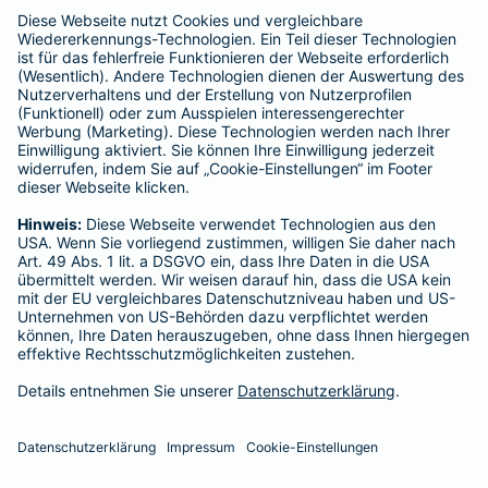
enthalten sind.
Schlichtungsstellen
Für Lebens- und Sachversicherungen:
Verein Versicherungsombudsmann eV,
Postfach 080632, 10006 Berlin
Für private Krankenversicherungen:
Ombudsmann für private Kranken- / Pflege-Versicherungen,
Postfach 060222, 10052 Berlin
Impressum
Barmenia Versicherung - Klaudia Misaczek
Alte Andernacher Str. 2
56637 Plaidt
Tel. 0176 32181107
E-Mail klaudia.misaczek@barmenia.de