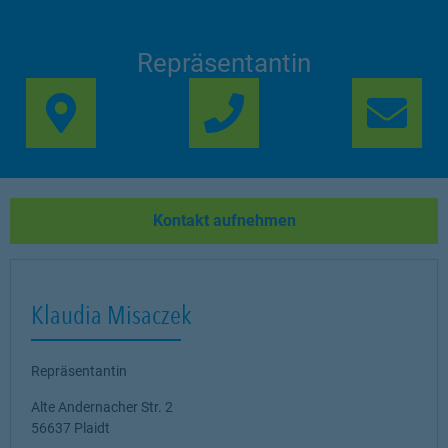
Repräsentantin
Link Opens in New Ta
Lin
Kontakt aufnehmen
Klaudia Misaczek
Repräsentantin
Alte Andernacher Str. 2
56637
Plaidt