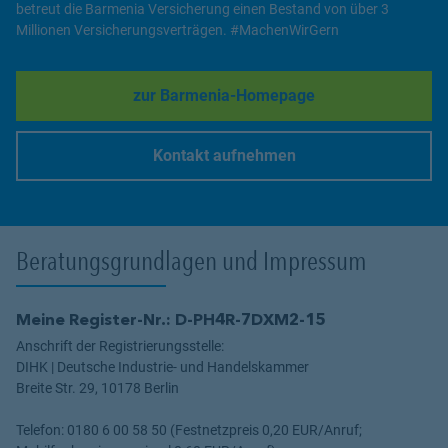
betreut die Barmenia Versicherung einen Bestand von über 3
Millionen Versicherungsverträgen. #MachenWirGern
zur Barmenia-Homepage
Link Opens in New Tab
Kontakt aufnehmen
Link Opens in New Tab
Beratungsgrundlagen und Impressum
Meine Register-Nr.: D-PH4R-7DXM2-15
Anschrift der Registrierungsstelle:
DIHK | Deutsche Industrie- und Handelskammer
Breite Str. 29, 10178 Berlin
Telefon: 0180 6 00 58 50 (Festnetzpreis 0,20 EUR/Anruf;