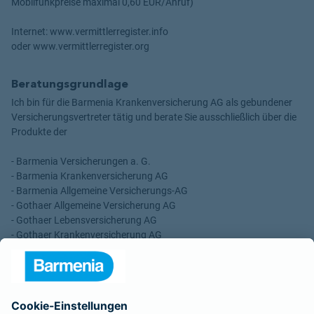
Mobilfunkpreise maximal 0,60 EUR/Anruf)
Internet: www.vermittlerregister.info
oder www.vermittlerregister.org
Beratungsgrundlage
Ich bin für die Barmenia Krankenversicherung AG als gebundener
Versicherungsvertreter tätig und berate Sie ausschließlich über die
Produkte der
- Barmenia Versicherungen a. G.
- Barmenia Krankenversicherung AG
- Barmenia Allgemeine Versicherungs-AG
- Gothaer Allgemeine Versicherung AG
- Gothaer Lebensversicherung AG
- Gothaer Krankenversicherung AG
- ROLAND Rechtsschutz-Versicherungs-AG
- ROLAND Schutzbrief-Versicherung AG
Für meine Tätigkeit erhalte ich eine Provision und sonstige
Vergütungen, die in der zu entrichtenden Versicherungsprämie