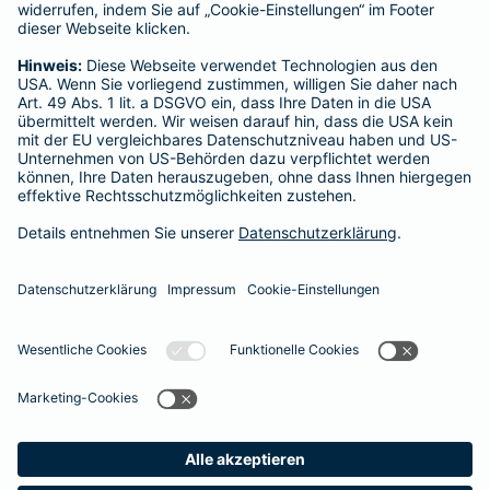
Mehmet Cinar
Utta-Eberstein-Str. 31
Tel.:
07457 9481774
Mobil:
0174 9210963
geschlossen
- Öffnet um
10:00
Montag
Vermittler nach Namen, Stadt oder PLZ suchen
Startseite
Rottenburg am Neckar
Datenschutz
Impressum/Rechtshinweise
Barrierefreiheit
Datenschutz-Einstellungen
Link Opens in New Tab
Vertrag widerrufen
Einfach. Menschlich.