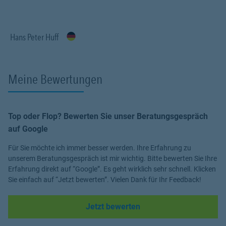
Profitieren Sie von meinem Fachwissen, meiner Begeisterung für
alle Fragen rund um das Thema Versicherung und Vorsorge. Ich
Hans Peter Huff
bin für Sie da.
Meine Bewertungen
Top oder Flop? Bewerten Sie unser Beratungsgespräch
auf Google
Für Sie möchte ich immer besser werden. Ihre Erfahrung zu
unserem Beratungsgespräch ist mir wichtig. Bitte bewerten Sie Ihre
Erfahrung direkt auf “Google”. Es geht wirklich sehr schnell. Klicken
Sie einfach auf “Jetzt bewerten”. Vielen Dank für Ihr Feedback!
Link Opens in New Tab
Jetzt bewerten