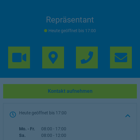
Repräsentant
Heute geöffnet
bis
17:00
Link Opens in 
Lin
Kontakt aufnehmen
Heute geöffnet
bis
17:00
Wochentag
Öffnungszeiten
Mo. - Fr.
08:00
-
17:00
Sa.
08:00
-
12:00