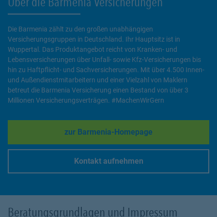
Über die Barmenia Versicherungen
Die Barmenia zählt zu den großen unabhängigen
Versicherungsgruppen in Deutschland. Ihr Hauptsitz ist in
Wuppertal. Das Produktangebot reicht von Kranken- und
Lebensversicherungen über Unfall- sowie Kfz-Versicherungen bis
hin zu Haftpflicht- und Sachversicherungen. Mit über 4.500 Innen-
und Außendienstmitarbeitern und einer Vielzahl von Maklern
betreut die Barmenia Versicherung einen Bestand von über 3
Millionen Versicherungsverträgen. #MachenWirGern
zur Barmenia-Homepage
Link Opens in New Tab
Kontakt aufnehmen
Link Opens in New Tab
Beratungsgrundlagen und Impressum