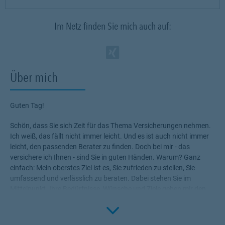
Im Netz finden Sie mich auch auf:
Zum Profil des Ve
Link Opens in N
Über mich
Guten Tag!
Schön, dass Sie sich Zeit für das Thema Versicherungen nehmen.
Ich weiß, das fällt nicht immer leicht. Und es ist auch nicht immer
leicht, den passenden Berater zu finden. Doch bei mir - das
versichere ich Ihnen - sind Sie in guten Händen. Warum? Ganz
einfach: Mein oberstes Ziel ist es, Sie zufrieden zu stellen, Sie
umfassend und verlässlich zu beraten. Dabei stehen Sie im
Mittelpunkt. Ihre Bedürfnisse, Wünsche und Ziele geben mir den
Rahmen, die für Sie passenden Produkte zu ermitteln.
Click to 
Versicherungen, die Ihnen die nötige Sicherheit geben, Ihr Leben
ohne Wenn und Aber zu genießen!