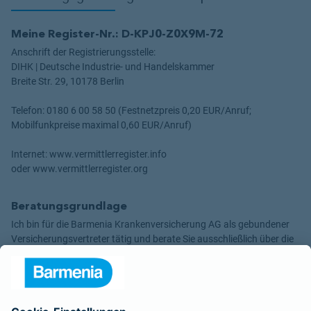
Meine Register-Nr.: D-KPJ0-Z0X9M-72
Anschrift der Registrierungsstelle:
DIHK | Deutsche Industrie- und Handelskammer
Breite Str. 29, 10178 Berlin
Telefon: 0180 6 00 58 50 (Festnetzpreis 0,20 EUR/Anruf;
Mobilfunkpreise maximal 0,60 EUR/Anruf)
Internet: www.vermittlerregister.info
oder www.vermittlerregister.org
Beratungsgrundlage
Ich bin für die Barmenia Krankenversicherung AG als gebundener
Versicherungsvertreter tätig und berate Sie ausschließlich über die
Produkte der
- Barmenia Versicherungen a. G.
- Barmenia Krankenversicherung AG