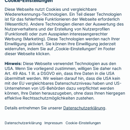
- Barmenia Allgemeine Versicherungs-AG
- Gothaer Allgemeine Versicherung AG
- Gothaer Lebensversicherung AG
- Gothaer Krankenversicherung AG
- ROLAND Rechtsschutz-Versicherungs-AG
- ROLAND Schutzbrief-Versicherung AG
Für meine Tätigkeit erhalte ich eine Provision und sonstige
Vergütungen, die in der zu entrichtenden Versicherungsprämie
enthalten sind.
Schlichtungsstellen
Für Lebens- und Sachversicherungen:
Verein Versicherungsombudsmann eV,
Postfach 080632, 10006 Berlin
Für private Krankenversicherungen:
Ombudsmann für private Kranken- / Pflege-Versicherungen,
Postfach 060222, 10052 Berlin