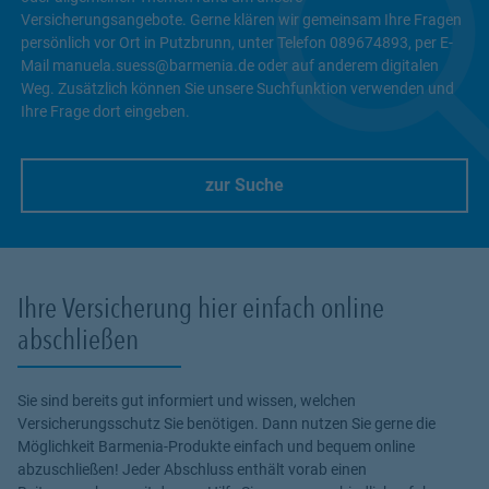
Versicherungsangebote. Gerne klären wir gemeinsam Ihre Fragen
persönlich vor Ort in Putzbrunn, unter Telefon 089674893, per E-
Mail manuela.suess@barmenia.de oder auf anderem digitalen
Weg. Zusätzlich können Sie unsere Suchfunktion verwenden und
Ihre Frage dort eingeben.
zur Suche
Link Opens in New Tab
Ihre Versicherung hier einfach online
abschließen
Sie sind bereits gut informiert und wissen, welchen
Versicherungsschutz Sie benötigen. Dann nutzen Sie gerne die
Möglichkeit Barmenia-Produkte einfach und bequem online
abzuschließen! Jeder Abschluss enthält vorab einen