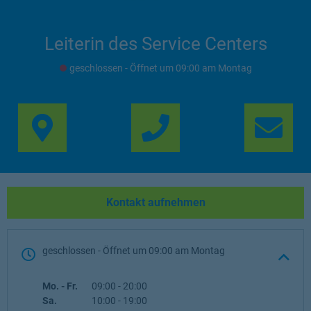
Leiterin des Service Centers
geschlossen
- Öffnet um
09:00
Montag
Link Opens in New Ta
Lin
Kontakt aufnehmen
geschlossen
- Öffnet um
09:00
Montag
Wochentag
Öffnungszeiten
Mo. - Fr.
09:00
-
20:00
Sa.
10:00
-
19:00