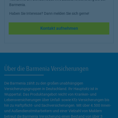
Barmenia.
Haben Sie Interesse? Dann melden Sie sich gerne!
Kontakt aufnehmen
Über die Barmenia Versicherungen
Die Barmenia zählt zu den großen unabhängigen
Versicherungsgruppen in Deutschland. Ihr Hauptsitz ist in
Wuppertal. Das Produktangebot reicht von Kranken- und
Lebensversicherungen über Unfall- sowie Kfz-Versicherungen bis
hin zu Haftpflicht- und Sachversicherungen. Mit über 4.500 Innen-
und Außendienstmitarbeitern und einer Vielzahl von Maklern
betreut die Barmenia Versicherung einen Bestand von über 3