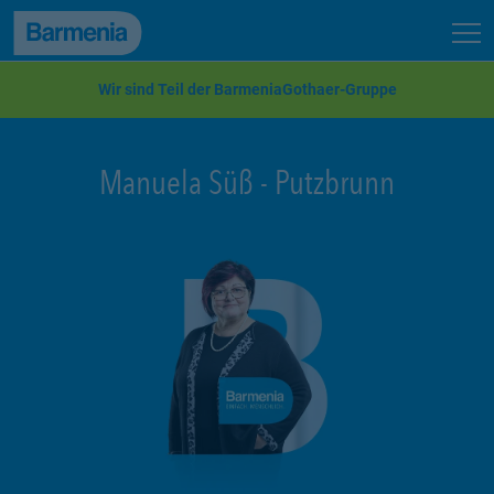
zum Seiteninhalt
Back to top
Seit
zur Navigation
Wir sind Teil der BarmeniaGothaer-Gruppe
Manuela Süß
-
Putzbrunn