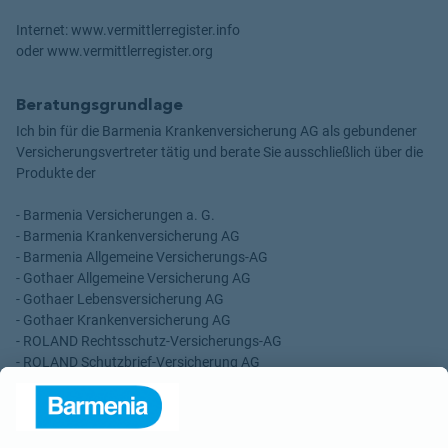
Internet: www.vermittlerregister.info
oder www.vermittlerregister.org
Beratungsgrundlage
Ich bin für die Barmenia Krankenversicherung AG als gebundener
Versicherungsvertreter tätig und berate Sie ausschließlich über die
Produkte der
- Barmenia Versicherungen a. G.
- Barmenia Krankenversicherung AG
- Barmenia Allgemeine Versicherungs-AG
- Gothaer Allgemeine Versicherung AG
- Gothaer Lebensversicherung AG
- Gothaer Krankenversicherung AG
- ROLAND Rechtsschutz-Versicherungs-AG
- ROLAND Schutzbrief-Versicherung AG
Für meine Tätigkeit erhalte ich eine Provision und sonstige
Vergütungen, die in der zu entrichtenden Versicherungsprämie
enthalten sind.