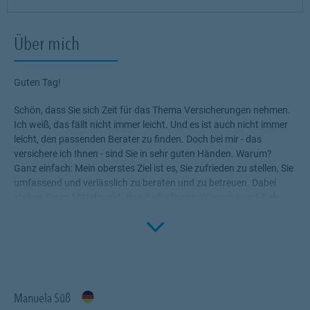
Über mich
Guten Tag!
Schön, dass Sie sich Zeit für das Thema Versicherungen nehmen.
Ich weiß, das fällt nicht immer leicht. Und es ist auch nicht immer
leicht, den passenden Berater zu finden. Doch bei mir - das
versichere ich Ihnen - sind Sie in sehr guten Händen. Warum?
Ganz einfach: Mein oberstes Ziel ist es, Sie zufrieden zu stellen, Sie
umfassend und verlässlich zu beraten und zu betreuen. Dabei
stehen Sie im Mittelpunkt. Ihre Bedürfnisse, Wünsche und Ziele
geben mir den Rahmen, die für Sie passenden Produkte zu
Click to 
ermitteln. Versicherungen, die Ihnen die nötige Sicherheit geben,
Ihr Leben ohne Wenn und Aber zu genießen!
Profitieren Sie von meinem Fachwissen, meiner Begeisterung für
alle Fragen rund um das Thema Versicherung und Vorsorge. Ich
Manuela Süß
bin immer für Sie da.