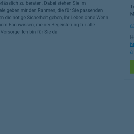
rlässlich zu beraten. Dabei stehen Sie im
Te
iele geben mir den Rahmen, die für Sie passenden
M
nen die nötige Sicherheit geben, Ihr Leben ohne Wenn
nem Fachwissen, meiner Begeisterung für alle
s
rsorge. Ich bin für Sie da.
H
h
a