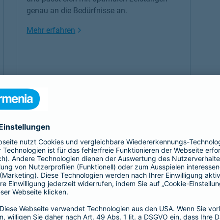
genau an die Bedürfnisse an.
Link Opens in New Tab
Mehr erfahren