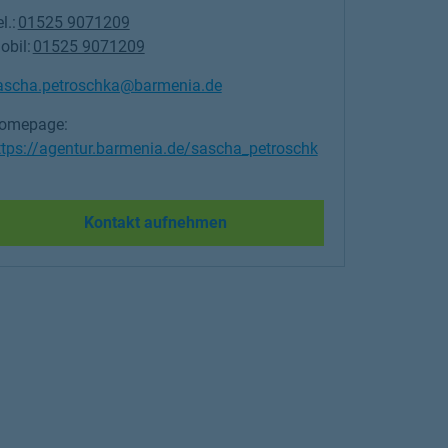
l.:
01525 9071209
obil:
01525 9071209
ascha.petroschka@barmenia.de
omepage:
ttps://agentur.barmenia.de/sascha_petroschk
Link Opens in New Tab
Kontakt aufnehmen