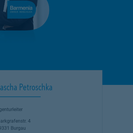
ascha Petroschka
genturleiter
arkgrafenstr. 4
9331
Burgau