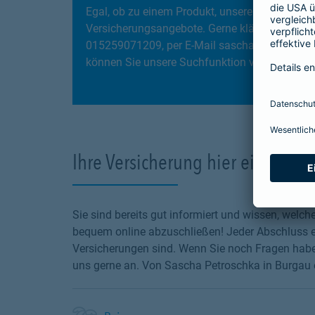
Egal, ob zu einem Produkt, unseren Services
Versicherungsangebote. Gerne klären wir gemei
015259071209, per E-Mail sascha.petroschka@
können Sie unsere Suchfunktion verwenden und
Ihre Versicherung hier einfach o
Sie sind bereits gut informiert und wissen, wel
bequem online abzuschließen! Jeder Abschluss en
Versicherungen sind. Wenn Sie noch Fragen haben
uns gerne an. Von Sascha Petroschka in Burgau er