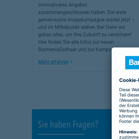
innovativeres Angebot
zusammengeschlossen haben. Die erste
gemeinsame Imagekampagne startet jetzt –
und im Mittelpunkt stehen Sie! Denn wir
geben alles, um Ihre Zukunft zu versichern!
Hier finden Sie alle Infos zur neuen
BarmeniaGothaer und zur Kampagne.
Link Opens in New Tab
Mehr erfahren
Sie haben Fragen?