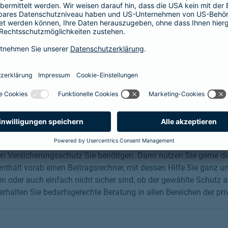
, dem Unternehmen oder allgemeinen Themen rund um unsere
nsam Ihre Fragen persönlich vor Ort in Burgau, unter Telefon
barmenia.de oder auf anderem digitalen Weg. Zusätzlich
 Ihre Frage dort eingeben.
nline abschließen
chen Versicherungsschutz Sie benötigen. Dann nutzen Sie gerne 
thält vorab einen Beitragsrechner, mit dessen Hilfe Sie ganz un
 oder auch einfach nicht sicher sind, ob der gewählte Schutz au
halten Sie bedarfsgerechte Beratung in allen Bereichen der pri