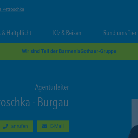
a Petroschka
 New Tab
Link Opens in New Tab
Link Opens in New Tab
 & Haftpflicht
Kfz & Reisen
Rund ums Tier
Wir sind Teil der BarmeniaGothaer-Gruppe
Agenturleiter
roschka
-
Burgau
anrufen
E-Mail
New Tab
Link Opens in New Tab