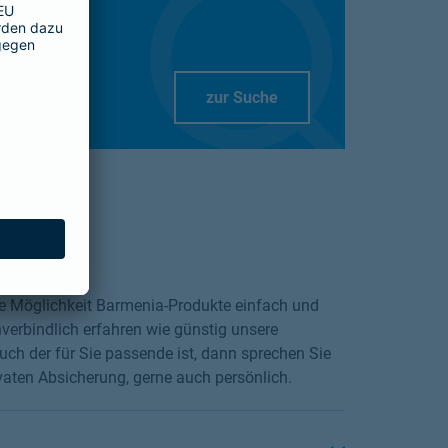
Link Opens in New Tab
zur Suche
die Möglichkeit Barmenia-Produkte einfach und
verbindlich erfahren wie günstig unsere
ch der für Sie passende ist, dann sprechen Sie
vaten Absicherung, gerne auch persönlich.