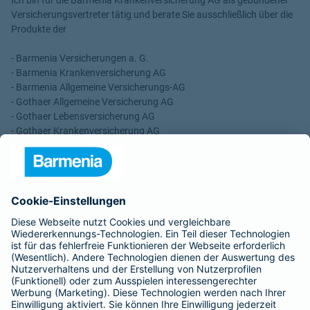
Versicherungsvertreter tätig und berate Sie ausschließlich über die
Produkte der
- Barmenia Versicherungen a. G.
- Barmenia Krankenversicherung AG
- Barmenia Allgemeine Versicherungs-AG
- Gothaer Allgemeine Versicherung AG
- Gothaer Lebensversicherung AG
- Gothaer Krankenversicherung AG
- ROLAND Rechtsschutz-Versicherungs-AG
- ROLAND Schutzbrief-Versicherung AG
Für meine Tätigkeit erhalte ich eine Provision und sonstige
Vergütungen, die in der zu entrichtenden Versicherungsprämie
enthalten sind.
Schlichtungsstellen
Für Lebens- und Sachversicherungen:
Verein Versicherungsombudsmann eV,
Postfach 080632, 10006 Berlin