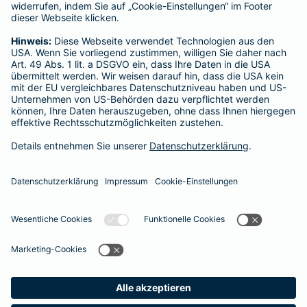
Für private Krankenversicherungen:
Ombudsmann für private Kranken- / Pflege-Versicherungen,
Postfach 060222, 10052 Berlin
Impressum
Barmenia Versicherung - Erkan Hökelekli
Heinrich-Neeb-Str. 13
35423 Lich
Tel. 0172 8679188
E-Mail erkan.hoekelekli@barmenia.de
Datenschutz
Impressum/Rechtshinweise
Barrierefreiheit
Datenschutz-Einstellungen
Link Opens in New Tab
Vertrag widerrufen
Einfach. Menschlich.