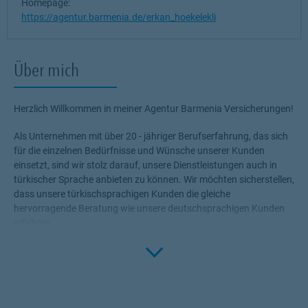
Homepage:
https://agentur.barmenia.de/erkan_hoekelekli
Über mich
Herzlich Willkommen in meiner Agentur Barmenia Versicherungen!
Als Unternehmen mit über 20 - jähriger Berufserfahrung, das sich
für die einzelnen Bedürfnisse und Wünsche unserer Kunden
einsetzt, sind wir stolz darauf, unsere Dienstleistungen auch in
türkischer Sprache anbieten zu können. Wir möchten sicherstellen,
dass unsere türkischsprachigen Kunden die gleiche
hervorragende Beratung wie unsere deutschsprachigen Kunden
erfahren.
Unser Angebot umfasst eine breite Palette an
Click to 
Versicherungsprodukten, darunter Krankenversicherung,
Lebensversicherung, Wohngebäude, Hausrat, Unfallversicherung,
Haftpflichtversicherung und vieles mehr.
Wir verstehen, dass jeder Kunde einzigartige Bedürfnisse hat.