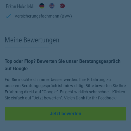
Erkan Hökelekli
Daher bieten wir maßgeschneiderte Lösungen, um sicherzustellen,
dass jeder Kunde den bestmöglichen Schutz erhält.
Versicherungsfachmann (BWV)
Mein Ziel ist es, ein hohes Maß an Komfort und Zufriedenheit zu
bieten, indem wir eine schnelle und einfache Abwicklung von
Versicherungsangelegenheiten sowie exzellenten Kundenservice
Meine Bewertungen
realisieren.
Im einzelnen stehe ich Ihnen bei folgenden Fragen und Wünschen
zur Verfügung:
Top oder Flop? Bewerten Sie unser Beratungsgespräch
auf Google
Absicherung Ihrer Arbeitskraft, Altersvorsorge
Für Sie möchte ich immer besser werden. Ihre Erfahrung zu
Zahnersatz: Implantate, Brücken, Kronen, Profesionelle
unserem Beratungsgespräch ist mir wichtig. Bitte bewerten Sie Ihre
Zahnreinigung
Erfahrung direkt auf “Google”. Es geht wirklich sehr schnell. Klicken
Sie einfach auf “Jetzt bewerten”. Vielen Dank für Ihr Feedback!
Im Krankenhaus: Privatärztliche Behandlung mit 1-2 Bett-Zimmer
Link Opens in New Tab
Sehhilfen wie Brillen, Kontaktlinsen, Sonnenbrillen
Jetzt bewerten
Medikamentenzuzahlung