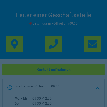
Leiter einer Geschäftsstelle
geschlossen
- Öffnet um
09:30
Link Opens in New Ta
Lin
Kontakt aufnehmen
geschlossen
- Öffnet um
09:30
Wochentag
Öffnungszeiten
Mo. - Mi.
09:30
-
12:30
Do.
09:30
-
12:30