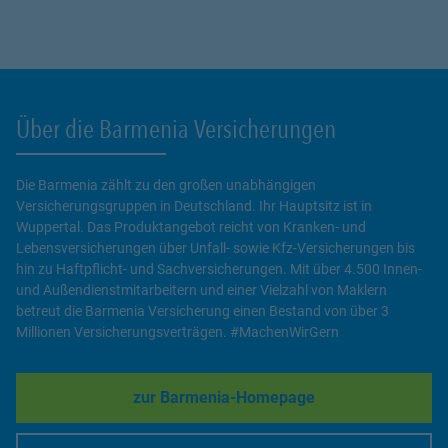
powered by
Usercentrics Consent
Management Platform
Über die Barmenia Versicherungen
Die Barmenia zählt zu den großen unabhängigen
Versicherungsgruppen in Deutschland. Ihr Hauptsitz ist in
Wuppertal. Das Produktangebot reicht von Kranken- und
Lebensversicherungen über Unfall- sowie Kfz-Versicherungen bis
hin zu Haftpflicht- und Sachversicherungen. Mit über 4.500 Innen-
und Außendienstmitarbeitern und einer Vielzahl von Maklern
betreut die Barmenia Versicherung einen Bestand von über 3
Millionen Versicherungsverträgen. #MachenWirGern
zur Barmenia-Homepage
Link Opens in New Tab