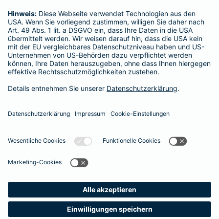
Zeynep Bingöl
Mühlenhof 4
Tel.:
0176 61728717
Mobil:
0176 61728717
Vermittler nach Namen, Stadt oder PLZ suchen
Startseite
Neumünster
Datenschutz
Impressum/Rechtshinweise
Barrierefreiheit
Datenschutz-Einstellungen
Link Opens in New Tab
Vertrag widerrufen
Einfach. Menschlich.