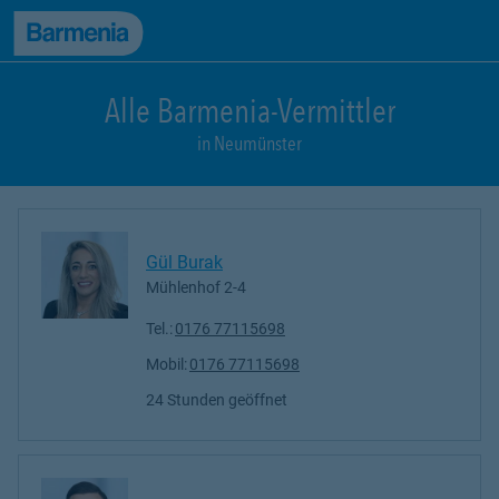
zum Seiteninhalt
Back to top
zur Navigation
Alle Barmenia-Vermittler
in Neumünster
Gül Burak
Mühlenhof 2-4
Tel.:
0176 77115698
Mobil:
0176 77115698
24 Stunden geöffnet