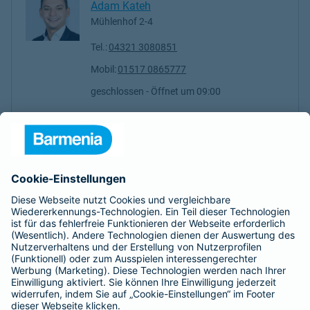
Adam Kateh
Mühlenhof 2-4
Tel.:
04321 3080851
Mobil:
01517 0865777
geschlossen
- Öffnet um
09:00
Tjark Ceglarek
Mühlenhof 2-4
Tel.:
0177 4645631
Mobil:
0177 4645631
24 Stunden geöffnet