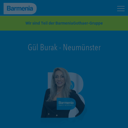
zum Seiteninhalt
Back to top
Seit
zur Navigation
Wir sind Teil der BarmeniaGothaer-Gruppe
Gül Burak
-
Neumünster