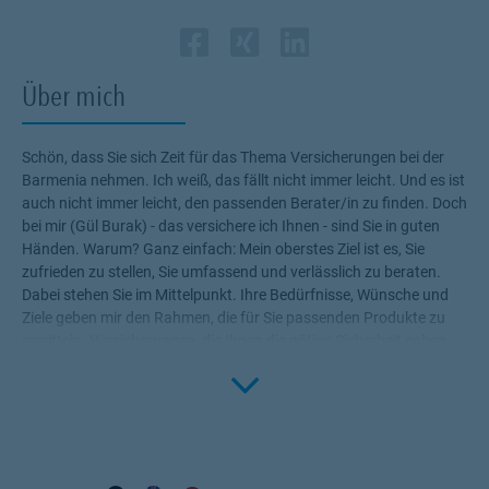
Zum Profil des Vermi
Link Opens in New 
Zum Profil des Ve
Link Opens in N
Zum Profil de
Link Opens i
Über mich
Schön, dass Sie sich Zeit für das Thema Versicherungen bei der
Barmenia nehmen. Ich weiß, das fällt nicht immer leicht. Und es ist
auch nicht immer leicht, den passenden Berater/in zu finden. Doch
bei mir (Gül Burak) - das versichere ich Ihnen - sind Sie in guten
Händen. Warum? Ganz einfach: Mein oberstes Ziel ist es, Sie
zufrieden zu stellen, Sie umfassend und verlässlich zu beraten.
Dabei stehen Sie im Mittelpunkt. Ihre Bedürfnisse, Wünsche und
Ziele geben mir den Rahmen, die für Sie passenden Produkte zu
ermitteln. Versicherungen, die Ihnen die nötige Sicherheit geben,
Click to 
Ihr Leben ohne Wenn und Aber zu genießen! Profitieren Sie von
meinem Fachwissen, meiner Begeisterung für alle Fragen rund um
das Thema Versicherung und Vorsorge. Ich bin für Sie da in ganz
Schleswig_Holstein.....Neumünster,Kiel,Husum,Brunsbüttel,Kelling
husen,Flensburg,Itzehoe,Kaltenkirchen usw.