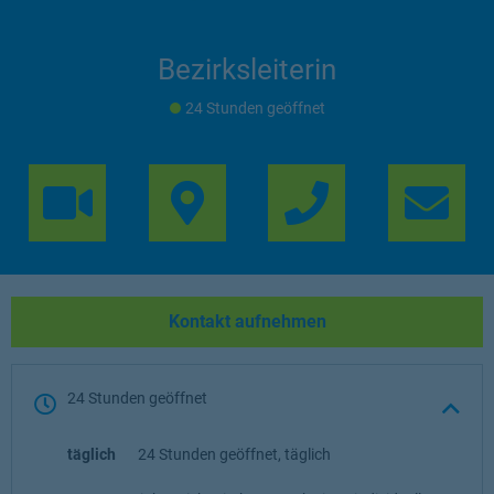
Bezirksleiterin
24 Stunden geöffnet
Link Opens in 
Lin
Kontakt aufnehmen
24 Stunden geöffnet
täglich
24 Stunden geöffnet, täglich