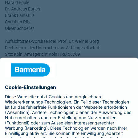
Harald Epple
Dr. Andreas Eurich
Frank Lamsfuß
Christian Ritz
Oliver Schoeller
Aufsichtsrats-Vorsitzender: Prof. Dr. Werner Görg
Rechtsform des Unternehmens: Aktiengesellschaft
Sitz: Köln; Amtsgericht Köln HRB 56769
USt.-Identifikationsnummer: DE 207591682
Datenschutzhinweise für Social-Media-
Kanäle
Facebook