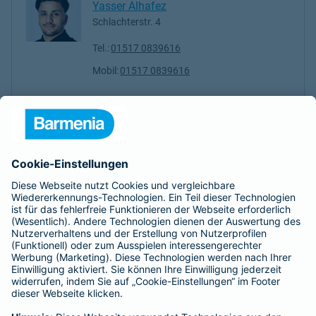
Yasser Alhafez
Schlachterstr. 4
Tel.:
01517 0839616
Mobil:
01517 0839616
Nicole Mattner
Schlachterstr. 4
Tel.:
0174 9778503
Mobil:
0174 9778503
Jessica Schkoljar
Schlachterstr. 4