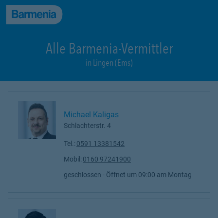
zum Seiteninhalt
Back to top
zur Navigation
Alle Barmenia-Vermittler
in Lingen (Ems)
Michael Kaligas
Schlachterstr. 4
Tel.:
0591 13381542
Mobil:
0160 97241900
geschlossen
- Öffnet um
09:00
Montag