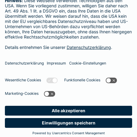
Tel.:
0172 9009146
Mobil:
0172 9009146
Heute geöffnet
bis
22:00
Vermittler nach Namen, Stadt oder PLZ suchen
Startseite
Lingen (Ems)
Datenschutz
Impressum/Rechtshinweise
Barrierefreiheit
Datenschutz-Einstellungen
Link Opens in New Tab
Vertrag widerrufen
Einfach. Menschlich.