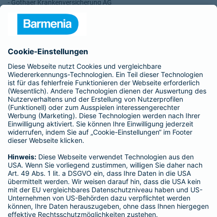
- Gothaer Krankenversicherung AG
- ROLAND Rechtsschutz-Versicherungs-AG
- ROLAND Schutzbrief-Versicherung AG
Für meine Tätigkeit erhalte ich eine Provision und sonstige
Vergütungen, die in der zu entrichtenden Versicherungsprämie
enthalten sind.
Schlichtungsstellen
Für Lebens- und Sachversicherungen:
Verein Versicherungsombudsmann eV,
Postfach 080632, 10006 Berlin
Für private Krankenversicherungen:
Ombudsmann für private Kranken- / Pflege-Versicherungen,
Postfach 060222, 10052 Berlin
Impressum
Barmenia Versicherung - Maria Barbara Anker
Bückebergstr. 21