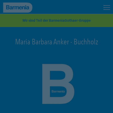
zum Seiteninhalt
Back to top
Seit
zur Navigation
Wir sind Teil der BarmeniaGothaer-Gruppe
Maria Barbara Anker
-
Buchholz