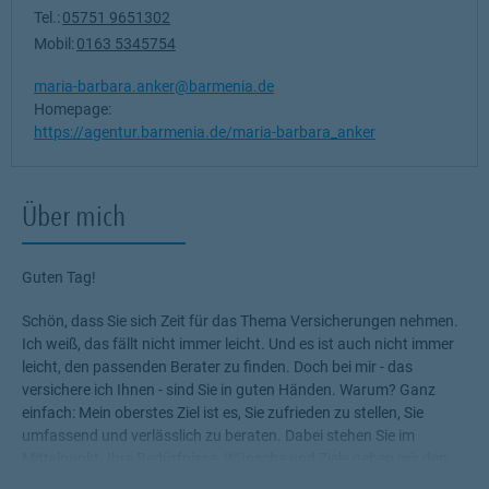
Tel.:
05751 9651302
Mobil:
0163 5345754
maria-barbara.anker@barmenia.de
Homepage:
https://agentur.barmenia.de/maria-barbara_anker
Über mich
Guten Tag!
Schön, dass Sie sich Zeit für das Thema Versicherungen nehmen.
Ich weiß, das fällt nicht immer leicht. Und es ist auch nicht immer
leicht, den passenden Berater zu finden. Doch bei mir - das
versichere ich Ihnen - sind Sie in guten Händen. Warum? Ganz
einfach: Mein oberstes Ziel ist es, Sie zufrieden zu stellen, Sie
umfassend und verlässlich zu beraten. Dabei stehen Sie im
Mittelpunkt. Ihre Bedürfnisse, Wünsche und Ziele geben mir den
Rahmen, die für Sie passenden Produkte zu ermitteln.