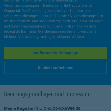
Die Barmenia zählt zu den großen unabhängigen
Versicherungsgruppen in Deutschland. Ihr Hauptsitz ist in
Wuppertal. Das Produktangebot reicht von Kranken- und
Lebensversicherungen über Unfall- sowie Kfz-Versicherungen bis
hin zu Haftpflicht- und Sachversicherungen. Mit über 4.500 Innen-
und Außendienstmitarbeitern und einer Vielzahl von Maklern
betreut die Barmenia Versicherung einen Bestand von über 3
Millionen Versicherungsverträgen. #MachenWirGern
zur Barmenia-Homepage
Link Opens in New Tab
Kontakt aufnehmen
Link Opens in New Tab
Beratungsgrundlagen und Impressum
Meine Register-Nr.: D-6LC6-KX6WN-38