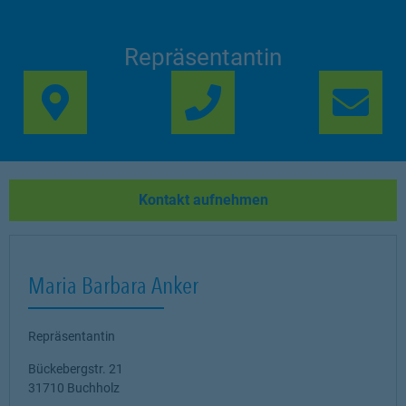
Repräsentantin
Link Opens in New Ta
Lin
Kontakt aufnehmen
Maria Barbara Anker
Repräsentantin
Bückebergstr. 21
31710
Buchholz