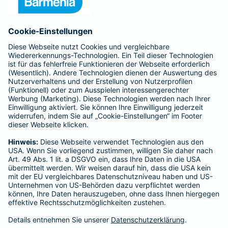
- ROLAND Schutzbrief-Versicherung AG
Für meine Tätigkeit erhalte ich eine Provision und sonstige
Vergütungen, die in der zu entrichtenden Versicherungsprämie
enthalten sind.
Schlichtungsstellen
Für Lebens- und Sachversicherungen:
Verein Versicherungsombudsmann eV,
Postfach 080632, 10006 Berlin
Für private Krankenversicherungen:
Ombudsmann für private Kranken- / Pflege-Versicherungen,
Postfach 060222, 10052 Berlin
Impressum
Barmenia Versicherung - Birgit Korst
Petschwiesen 13
66904 Brücken (Pfalz)
Tel. 06386 9980789