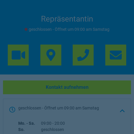
Repräsentantin
geschlossen
- Öffnet um
09:00
Samstag
Link Opens in 
Lin
Kontakt aufnehmen
geschlossen
- Öffnet um
09:00
Samstag
Wochentag
Öffnungszeiten
Mo. - Sa.
09:00
-
20:00
So.
geschlossen