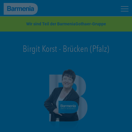
zum Seiteninhalt
Back to top
Seit
zur Navigation
Wir sind Teil der BarmeniaGothaer-Gruppe
Birgit Korst
-
Brücken (Pfalz)