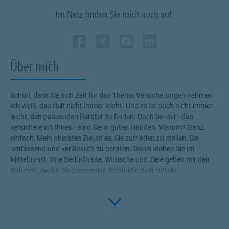
Im Netz finden Sie mich auch auf:
Zum Profil des Vermitt
Link Opens in New Ta
Zum Profil des Verm
Link Opens in New
Zum Profil des 
Link Opens in
Zum Profil 
Link Opens
Über mich
Schön, dass Sie sich Zeit für das Thema Versicherungen nehmen.
Ich weiß, das fällt nicht immer leicht. Und es ist auch nicht immer
leicht, den passenden Berater zu finden. Doch bei mir - das
versichere ich Ihnen - sind Sie in guten Händen. Warum? Ganz
einfach: Mein oberstes Ziel ist es, Sie zufrieden zu stellen, Sie
umfassend und verlässlich zu beraten. Dabei stehen Sie im
Mittelpunkt. Ihre Bedürfnisse, Wünsche und Ziele geben mir den
Rahmen, die für Sie passenden Produkte zu ermitteln.
Versicherungen, die Ihnen die nötige Sicherheit geben, Ihr Leben
Click to 
ohne Wenn und Aber zu genießen! Profitieren Sie von meinem
Fachwissen, meiner Begeisterung für alle Fragen rund um das
Thema Versicherung und Vorsorge. Ich bin für Sie da.