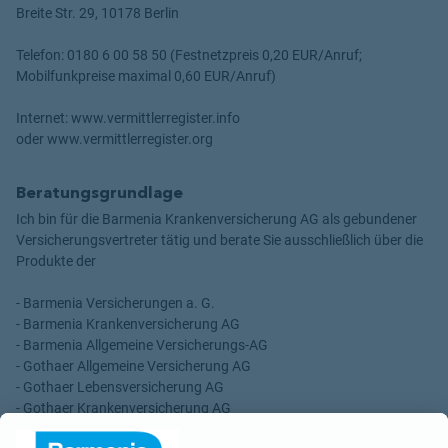
Breite Str. 29, 10178 Berlin
Telefon: 0180 6 00 58 50 (Festnetzpreis 0,20 EUR/Anruf;
Mobilfunkpreise maximal 0,60 EUR/Anruf)
Internet: www.vermittlerregister.info
oder www.vermittlerregister.org
Beratungsgrundlage
Ich bin für die Barmenia Krankenversicherung AG als gebundener
Versicherungsvertreter tätig und berate Sie ausschließlich über die
Produkte der
- Barmenia Versicherungen a. G.
- Barmenia Krankenversicherung AG
- Barmenia Allgemeine Versicherungs-AG
- Gothaer Allgemeine Versicherung AG
- Gothaer Lebensversicherung AG
- Gothaer Krankenversicherung AG
- ROLAND Rechtsschutz-Versicherungs-AG