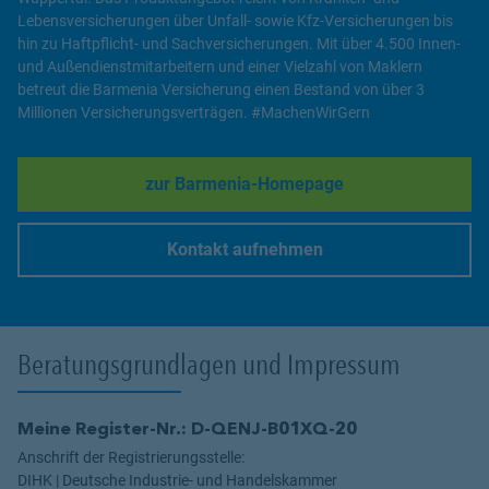
Lebensversicherungen über Unfall- sowie Kfz-Versicherungen bis
hin zu Haftpflicht- und Sachversicherungen. Mit über 4.500 Innen-
und Außendienstmitarbeitern und einer Vielzahl von Maklern
betreut die Barmenia Versicherung einen Bestand von über 3
Millionen Versicherungsverträgen. #MachenWirGern
zur Barmenia-Homepage
Link Opens in New Tab
Kontakt aufnehmen
Link Opens in New Tab
Beratungsgrundlagen und Impressum
Meine Register-Nr.: D-QENJ-B01XQ-20
Anschrift der Registrierungsstelle:
DIHK | Deutsche Industrie- und Handelskammer