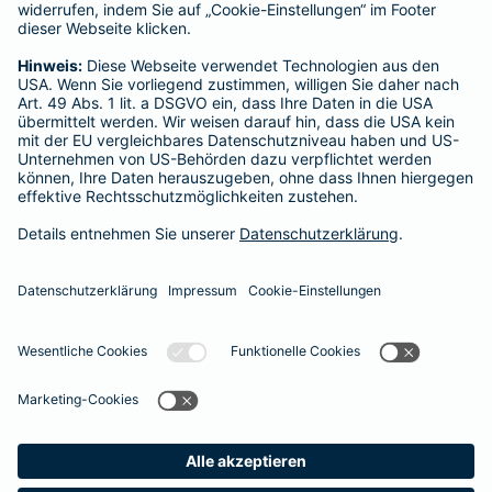
Kevin Fiening
Herberner Mersch 67 a
Tel.:
01522 7975881
Mobil:
01522 7975881
Heute geöffnet
bis
22:00
Vermittler nach Namen, Stadt oder PLZ suchen
Startseite
Greven
Datenschutz
Impressum/Rechtshinweise
Barrierefreiheit
Datenschutz-Einstellungen
Link Opens in New Tab
Vertrag widerrufen
Einfach. Menschlich.