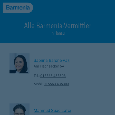
zum Seiteninhalt
Back to top
zur Navigation
Alle Barmenia-Vermittler
in Hanau
Sabrina Barone-Paz
Am Flachsacker 6A
Tel.:
015563 435303
Mobil:
015563 435303
Mahmud Suad Lafci