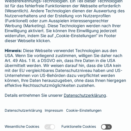
Mobil:
0170 4851541
Marvin Daryl Stewart
Wallweg 17
Tel.:
0162 6345874
Mobil:
0162 6345874
24 Stunden geöffnet
Vermittler nach Namen, Stadt oder PLZ suchen
Startseite
Hanau
Datenschutz
Impressum/Rechtshinweise
Barrierefreiheit