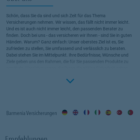
Schön, dass Sie da sind und sich Zeit für das Thema
Versicherungen nehmen. Wir wissen, das fällt nicht immer leicht.
Und es ist auch nicht immer leicht, den passenden Berater zu
finden. Doch bei uns - das versicheren wir Ihnen - sind Sie in guten
Händen. Warum? Ganz einfach: Unser oberstes Ziel ist es, Sie
zufrieden zu stellen, Sie umfassend und verlässlich zu beraten.
Dabei stehen Sie im Mittelpunkt. Ihre Bedürfnisse, Wünsche und
Ziele geben uns den Rahmen, die für Sie passenden Produkte zu
ermitteln. Versicherungen, die Ihnen die nötige Sicherheit geben,
Click to 
Ihr Leben ohne Wenn und Aber zu genießen! Profitieren Sie von
unserem Fachwissen, unserer Begeisterung für alle Fragen rund
um das Thema Versicherung und Vorsorge. Wir sind für Sie da.
#MachenWirGern
Barmenia Versicherungen
Empfehlungen