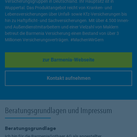
Versicherungsgruppen in Deutschland. Ihr Hauptsitz ist in
Wuppertal. Das Produktangebot reicht von Kranken- und
Lebensversicherungen über Unfall- sowie Kfz-Versicherungen bis
hin zu Haftpflicht- und Sachversicherungen. Mit über 4.500 Innen-
und Außendienstmitarbeitern und einer Vielzahl von Maklern
betreut die Barmenia Versicherung einen Bestand von über 3
Millionen Versicherungsverträgen. #MachenWirGern
zur Barmenia-Webseite
Link Opens in New Tab
Kontakt aufnehmen
Link Opens in New Tab
Beratungsgrundlagen und Impressum
Beratungsgrundlage
Ich bin für die BarmeniaGothaer AG als angestellter