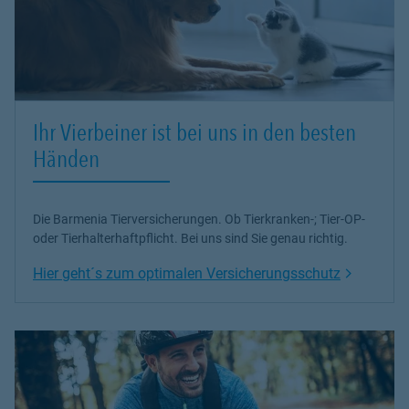
Ihr Vierbeiner ist bei uns in den besten
Händen
Die Barmenia Tierversicherungen. Ob Tierkranken-; Tier-OP-
oder Tierhalterhaftpflicht. Bei uns sind Sie genau richtig.
Link Open
Hier geht´s zum optimalen Versicherungsschutz