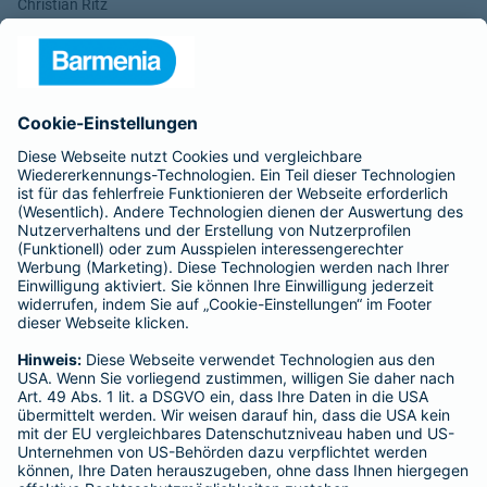
Christian Ritz
Alina vom Bruck
Aufsichtsrats-Vorsitzender: Dr. h. c. Josef Beutelmann
Rechtsform des Unternehmens: Versicherungsverein auf
Gegenseitigkeit
Sitz: Wuppertal; Amtsgericht Wuppertal HRB 3871
USt.-Identifikationsnummer: DE 121102508
----------------------------------------------------------------
Gothaer Lebensversicherung AG
Vorstand: Alina vom Bruck (Vorsitzende)
Thomas Bischof
Dr. Sylvia Eichelberg
Harald Epple
Dr. Andreas Eurich
Frank Lamsfuß
Christian Ritz
Oliver Schoeller
Aufsichtsrats-Vorsitzender: Prof. Dr. Werner Görg