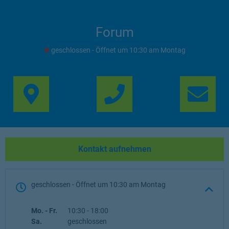
Forum
geschlossen
- Öffnet um
10:30
Montag
Link Opens in New Ta
Lin
Kontakt aufnehmen
geschlossen
- Öffnet um
10:30
Montag
Wochentag
Öffnungszeiten
Mo. - Fr.
10:30
-
18:00
Sa.
geschlossen