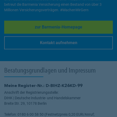
betreut die Barmenia Versicherung einen Bestand von über 3
Millionen Versicherungsverträgen. #MachenWirGern
zur Barmenia-Homepage
Link Opens in New Tab
Kontakt aufnehmen
Link Opens in New Tab
Beratungsgrundlagen und Impressum
Meine Register-Nr.: D-BIHZ-K26KD-99
Anschrift der Registrierungsstelle:
DIHK | Deutsche Industrie- und Handelskammer
Breite Str. 29, 10178 Berlin
Telefon: 0180 6 00 58 50 (Festnetzpreis 0,20 EUR/Anruf;