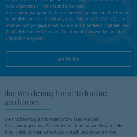
oder allgemeinen Themen rund um unsere
Versicherungsangebote. Gerne klären wir gemeinsam Ihre Fragen
persönlich vor Ort in Riedstadt, unter Telefon 01718021472, per E-
Mail nexhdet.jasiqi@barmenia.de oder auf anderem digitalen Weg.
Zusätzlich können Sie unsere Suchfunktion verwenden und Ihre
Frage dort eingeben.
zur Suche
Link Opens in New Tab
Ihre Versicherung hier einfach online
abschließen
Sie sind bereits gut informiert und wissen, welchen
Versicherungsschutz Sie benötigen. Dann nutzen Sie gerne die
Möglichkeit Barmenia-Produkte einfach und bequem online