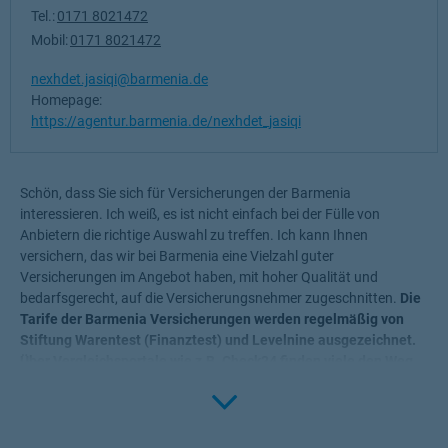
Tel.:
0171 8021472
Mobil:
0171 8021472
nexhdet.jasiqi@barmenia.de
Homepage:
https://agentur.barmenia.de/nexhdet_jasiqi
Schön, dass Sie sich für Versicherungen der Barmenia
interessieren. Ich weiß, es ist nicht einfach bei der Fülle von
Anbietern die richtige Auswahl zu treffen. Ich kann Ihnen
versichern, das wir bei Barmenia eine Vielzahl guter
Versicherungen im Angebot haben, mit hoher Qualität und
bedarfsgerecht, auf die Versicherungsnehmer zugeschnitten.
Die
Tarife der Barmenia Versicherungen werden regelmäßig von
Stiftung Warentest (Finanztest) und Levelnine ausgezeichnet.
Über Vergleichsportale wie z.B. Check24 finden viele den Weg
Click to 
zu den Top-Produkten der Barmenia und sind unsere
zufriedenen Kunden.
Als Berater ist es mein oberstes Ziel, die auf Ihre individuellen