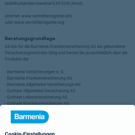
Mobilfunkpreise maximal 0,60 EUR/Anruf)
Internet: www.vermittlerregister.info
oder www.vermittlerregister.org
Beratungsgrundlage
Ich bin für die Barmenia Krankenversicherung AG als gebundener
Versicherungsvertreter tätig und berate Sie ausschließlich über die
Produkte der
- Barmenia Versicherungen a. G.
- Barmenia Krankenversicherung AG
- Barmenia Allgemeine Versicherungs-AG
- Gothaer Allgemeine Versicherung AG
- Gothaer Lebensversicherung AG
- Gothaer Krankenversicherung AG
- ROLAND Rechtsschutz-Versicherungs-AG
- ROLAND Schutzbrief-Versicherung AG
Für meine Tätigkeit erhalte ich eine Provision und sonstige
Vergütungen, die in der zu entrichtenden Versicherungsprämie