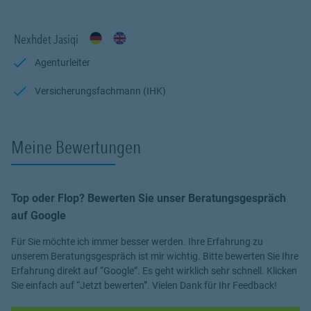
Gegebenheiten passende Versicherungslösung anzubieten. Ihre
Bedürfnisse, Wünsche und Ziele stehen im Mittelpunkt. Ebenso ist
Nexhdet Jasiqi
uns ein ausgewogenes Preis-Leistungs-Verhältnis wichtig.
Agenturleiter
Sie können hier Versicherungen auch einfach online
abschließen.
Versicherungsfachmann (IHK)
Meine Bewertungen
Top oder Flop? Bewerten Sie unser Beratungsgespräch
auf Google
Für Sie möchte ich immer besser werden. Ihre Erfahrung zu
unserem Beratungsgespräch ist mir wichtig. Bitte bewerten Sie Ihre
Erfahrung direkt auf “Google”. Es geht wirklich sehr schnell. Klicken
Sie einfach auf “Jetzt bewerten”. Vielen Dank für Ihr Feedback!