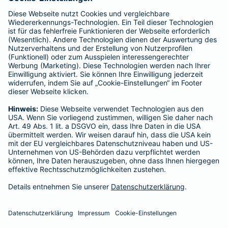
enthalten sind.
Schlichtungsstellen
Für Lebens- und Sachversicherungen:
Verein Versicherungsombudsmann eV,
Postfach 080632, 10006 Berlin
Für private Krankenversicherungen:
Ombudsmann für private Kranken- / Pflege-Versicherungen,
Postfach 060222, 10052 Berlin
Impressum
Nexhdet Jasiqi
Wallweg 17
63450 Hanau
Tel. 0171-8021472
E-Mail nexhdet.jasiqi@barmenia.de