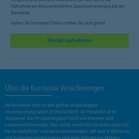
Teilnahme am Bonusmodell Ihre Zusatzversicherung bei der
Barmenia.
Haben Sie Interesse? Dann melden Sie sich gerne!
Kontakt aufnehmen
Über die Barmenia Versicherungen
Die Barmenia zählt zu den großen unabhängigen
Versicherungsgruppen in Deutschland. Ihr Hauptsitz ist in
Wuppertal. Das Produktangebot reicht von Kranken- und
Lebensversicherungen über Unfall- sowie Kfz-Versicherungen bis
hin zu Haftpflicht- und Sachversicherungen. Mit über 4.500 Innen-
und Außendienstmitarbeitern und einer Vielzahl von Maklern