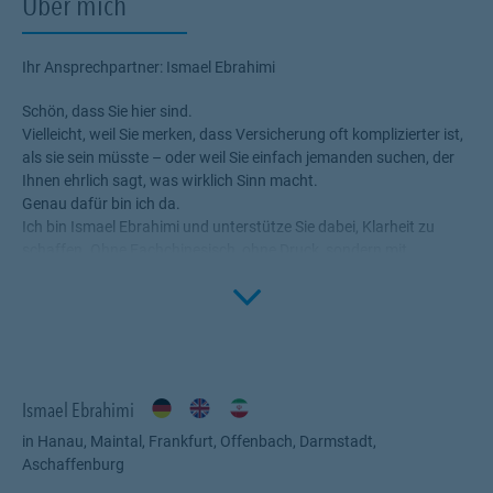
Über mich
Ihr Ansprechpartner: Ismael Ebrahimi
Schön, dass Sie hier sind.
Vielleicht, weil Sie merken, dass Versicherung oft komplizierter ist,
als sie sein müsste – oder weil Sie einfach jemanden suchen, der
Ihnen ehrlich sagt, was wirklich Sinn macht.
Genau dafür bin ich da.
Ich bin Ismael Ebrahimi und unterstütze Sie dabei, Klarheit zu
schaffen. Ohne Fachchinesisch, ohne Druck, sondern mit
Lösungen, die wirklich zu Ihnen passen.
Click to 
Viele meiner Kunden haben bereits etwas abgeschlossen, sind
sich aber unsicher, ob es wirklich das Richtige ist. Genau hier setze
ich an: Ich prüfe, strukturiere und erkläre – verständlich und auf
den Punkt.
Als Ihr Ansprechpartner bei der BarmeniaGothaer geht es mir
Ismael Ebrahimi
nicht um Produkte, sondern darum, dass Sie sich am Ende sicher
fühlen und genau wissen, was Sie haben.
in Hanau, Maintal, Frankfurt, Offenbach, Darmstadt,
Wenn Sie das Thema einmal richtig und klar klären möchten, sind
Aschaffenburg
Sie hier genau richtig.