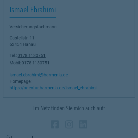
Ismael Ebrahimi
Versicherungsfachmann
Castellstr. 11
63454
Hanau
Tel.:
0178 1130751
Mobil:
0178 1130751
ismael.ebrahimi@barmenia.de
Homepage:
https://agentur.barmenia.de/ismael_ebrahimi
Im Netz finden Sie mich auch auf:
Zum Profil des Vermi
Link Opens in New 
Zum Profil des Ve
Link Opens in N
Zum Profil de
Link Opens i