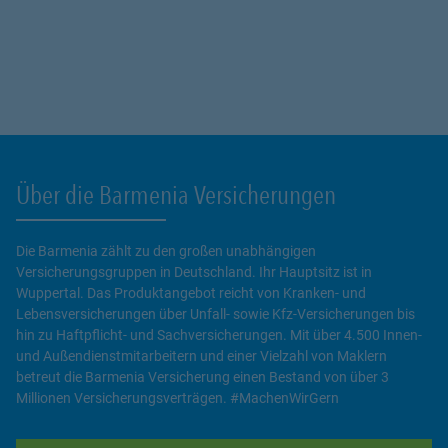
Über die Barmenia Versicherungen
Die Barmenia zählt zu den großen unabhängigen
Versicherungsgruppen in Deutschland. Ihr Hauptsitz ist in
Wuppertal. Das Produktangebot reicht von Kranken- und
Lebensversicherungen über Unfall- sowie Kfz-Versicherungen bis
hin zu Haftpflicht- und Sachversicherungen. Mit über 4.500 Innen-
und Außendienstmitarbeitern und einer Vielzahl von Maklern
betreut die Barmenia Versicherung einen Bestand von über 3
Millionen Versicherungsverträgen. #MachenWirGern