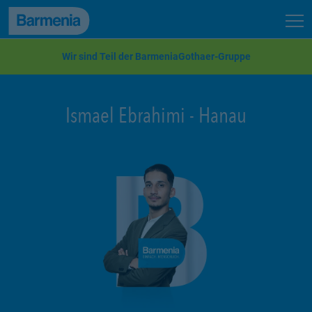
zum Seiteninhalt
Back to top
Seit
zur Navigation
Wir sind Teil der BarmeniaGothaer-Gruppe
Ismael Ebrahimi
-
Hanau