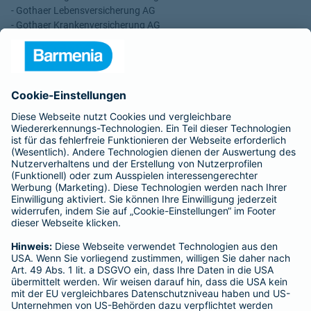
- Gothaer Lebensversicherung AG
- Gothaer Krankenversicherung AG
- ROLAND Rechtsschutz-Versicherungs-AG
- ROLAND Schutzbrief-Versicherung AG
Für meine Tätigkeit erhalte ich eine Provision und sonstige
Vergütungen, die in der zu entrichtenden Versicherungsprämie
enthalten sind.
Schlichtungsstellen
Für Lebens- und Sachversicherungen:
Verein Versicherungsombudsmann eV,
Postfach 080632, 10006 Berlin
Für private Krankenversicherungen:
Ombudsmann für private Kranken- / Pflege-Versicherungen,
Postfach 060222, 10052 Berlin
Impressum
Barmenia Versicherung - Nazar Bayram