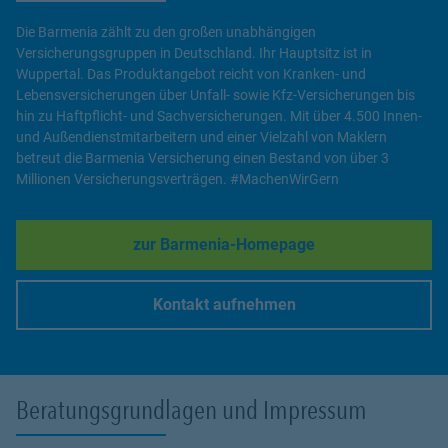
Die Barmenia zählt zu den großen unabhängigen
Versicherungsgruppen in Deutschland. Ihr Hauptsitz ist in
Wuppertal. Das Produktangebot reicht von Kranken- und
Lebensversicherungen über Unfall- sowie Kfz-Versicherungen bis
hin zu Haftpflicht- und Sachversicherungen. Mit über 4.500 Innen-
und Außendienstmitarbeitern und einer Vielzahl von Maklern
betreut die Barmenia Versicherung einen Bestand von über 3
Millionen Versicherungsverträgen. #MachenWirGern
zur Barmenia-Homepage
Link Opens in New Tab
Kontakt aufnehmen
Link Opens in New Tab
Beratungsgrundlagen und Impressum