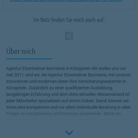
Im Netz finden Sie mich auch auf:
Zum Profil des Ve
Link Opens in N
Über mich
Agentur Elzenheimer Barmenia in Königstein Wir stellen uns vor
Seit 2011 sind wir, die Agentur Elzenheimer Barmenia, mit unseren
innovativen und modernen Ideen Ihre Versicherungsexperten in
Königstein. Zusätzlich zu einer qualifizierten Ausbildung,
langjährigen Erfahrung und dem stets aktuellen Wissensstand ist
jeder Mitarbeiter spezialisiert auf einem Gebiet. Damit können wir
Ihnen eine kompetente und vor allem individuelle Beratung in allen
Fragen zu Versicherung und Vorsorge garantieren. Sicher im
privaten Bereich unterwegs Der Wunsch sich abzusichern und in
Click to 
Sicherheit zu leben ist so alt wie die Menschheit. Früher lebten wir
in Gruppen zusammen, in denen die Menschen sich gegenseitig in