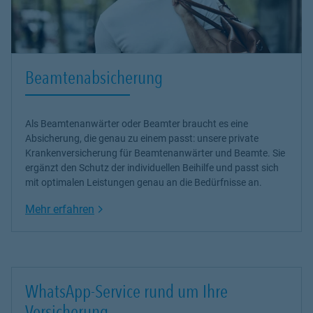
zu nehmen - Von der Schadensaufnahme bis zur -regulierung
unterstütze und entlaste wir Sie. Sollten
Schadensersatzforderungen an Sie gestellt werden, überprüfe wir
diese auf Rechtmäßigkeit und wehre unberechtigte Forderungen
ab. Dies auch notfalls vor Gericht! Sobald die Forderung
Beamtenabsicherung
berechtigt ist, übernehme wir diese für Sie. Ich bin Ihr Partner, auf
den Sie sich verlassen können! Wir sind für Sie da Wir möchte
Ihnen helfen sich zurechtzufinden und das Beste für Sie zu
Als Beamtenanwärter oder Beamter braucht es eine
erreichen. So wie die Individualität jedes einzelnen Menschen, so
Absicherung, die genau zu einem passt: unsere
private
sollte auch Ihre persönliche Versorgung sein und das ist es, was
Krankenversicherung
für Beamtenanwärter und Beamte. Sie
Sie von der Agentur Elzenheimer Barmenia, erwarten können.
ergänzt den Schutz der individuellen Beihilfe und passt sich
Unser Service beginnt beim ersten Kontakt und endet, wenn Sie es
mit optimalen Leistungen genau an die Bedürfnisse an.
wünschen. Auf unsere Erfahrung und Wissen können Sie sich
verlassen – Wir sind Ihr Versicherungscoach und möchten Ihnen
Link Opens in New Tab
Mehr erfahren
einen Mehrwert in Ihrem Leben geben. Lassen Sie uns über Ihr
Leben sprechen und wir coache Sie in Ihre Zukunft!
Ihr Heiko Elzenheimer Der Versicherungscoach mehr wert/mehr
werte
WhatsApp-Service rund um Ihre
Versicherung