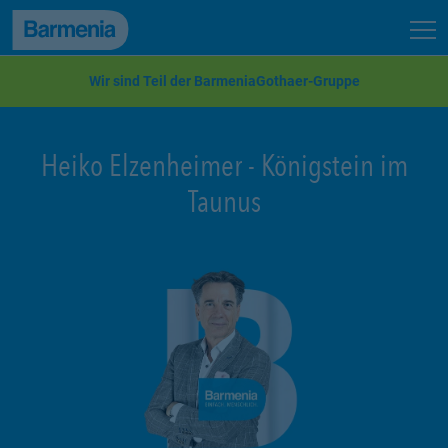
zum Seiteninhalt
Back to top
Seit
zur Navigation
Wir sind Teil der BarmeniaGothaer-Gruppe
Heiko Elzenheimer
-
Königstein im
Taunus