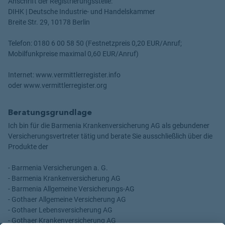
Anschrift der Registrierungsstelle:
DIHK | Deutsche Industrie- und Handelskammer
Breite Str. 29, 10178 Berlin
Telefon: 0180 6 00 58 50 (Festnetzpreis 0,20 EUR/Anruf;
Mobilfunkpreise maximal 0,60 EUR/Anruf)
Internet: www.vermittlerregister.info
oder www.vermittlerregister.org
Beratungsgrundlage
Ich bin für die Barmenia Krankenversicherung AG als gebundener
Versicherungsvertreter tätig und berate Sie ausschließlich über die
Produkte der
- Barmenia Versicherungen a. G.
- Barmenia Krankenversicherung AG
- Barmenia Allgemeine Versicherungs-AG
- Gothaer Allgemeine Versicherung AG
- Gothaer Lebensversicherung AG
- Gothaer Krankenversicherung AG