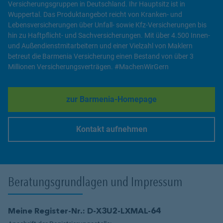
Versicherungsgruppen in Deutschland. Ihr Hauptsitz ist in
Wuppertal. Das Produktangebot reicht von Kranken- und
Lebensversicherungen über Unfall- sowie Kfz-Versicherungen bis
hin zu Haftpflicht- und Sachversicherungen. Mit über 4.500 Innen-
und Außendienstmitarbeitern und einer Vielzahl von Maklern
betreut die Barmenia Versicherung einen Bestand von über 3
Millionen Versicherungsverträgen. #MachenWirGern
zur Barmenia-Homepage
Link Opens in New Tab
Kontakt aufnehmen
Link Opens in New Tab
Beratungsgrundlagen und Impressum
Meine Register-Nr.: D-X3U2-LXMAL-64