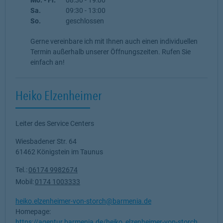
Sa.
09:30
-
13:00
So.
geschlossen
Gerne vereinbare ich mit Ihnen auch einen individuellen
Termin außerhalb unserer Öffnungszeiten. Rufen Sie
einfach an!
Heiko Elzenheimer
Leiter des Service Centers
Wiesbadener Str. 64
61462
Königstein im Taunus
Tel.:
06174 9982674
Mobil:
0174 1003333
heiko.elzenheimer-von-storch@barmenia.de
Homepage:
https://agentur.barmenia.de/heiko_elzenheimer-von-storch