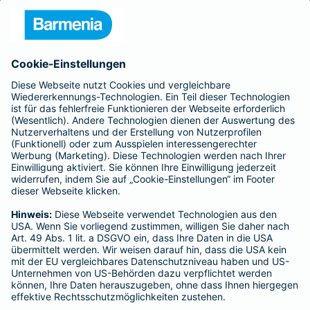
- ROLAND Rechtsschutz-Versicherungs-AG
- ROLAND Schutzbrief-Versicherung AG
Für meine Tätigkeit erhalte ich eine Provision und sonstige
Vergütungen, die in der zu entrichtenden Versicherungsprämie
enthalten sind.
Schlichtungsstellen
Für Lebens- und Sachversicherungen:
Verein Versicherungsombudsmann eV,
Postfach 080632, 10006 Berlin
Für private Krankenversicherungen:
Ombudsmann für private Kranken- / Pflege-Versicherungen,
Postfach 060222, 10052 Berlin
Impressum
Barmenia Versicherung - Heiko Elzenheimer
Wiesbadener Str. 64
61462 Königstein im Taunus