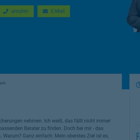
anrufen
E-Mail
New Tab
Link Opens in New Tab
bach
cherungen nehmen. Ich weiß, das fällt nicht immer
 passenden Berater zu finden. Doch bei mir - das
F
n. Warum? Ganz einfach: Mein oberstes Ziel ist es,