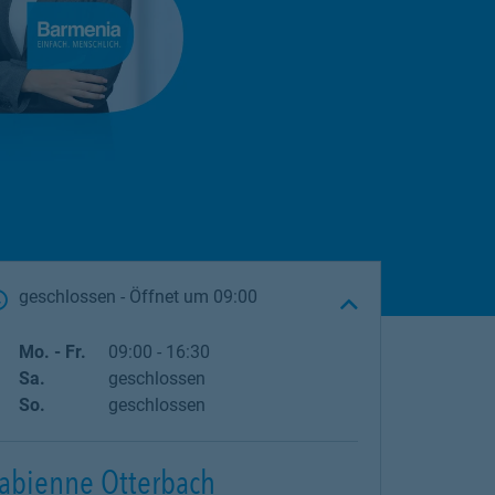
geschlossen
- Öffnet um
09:00
Wochentag
Öffnungszeiten
Mo. - Fr.
09:00
-
16:30
Sa.
geschlossen
So.
geschlossen
abienne Otterbach