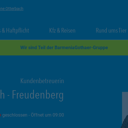
nne Otterbach
 New Tab
Link Opens in New Tab
Link Opens in New Tab
 & Haftpflicht
Kfz & Reisen
Rund ums Tier
Wir sind Teil der BarmeniaGothaer-Gruppe
Kundenbetreuerin
ch
-
Freudenberg
geschlossen
- Öffnet um
09:00