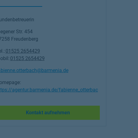
undenbetreuerin
iegener Str. 454
7258
Freudenberg
l.:
01525 2654429
obil:
01525 2654429
abienne.otterbach@barmenia.de
omepage:
ttps://agentur.barmenia.de/fabienne_otterbac
Link Opens in New Tab
Kontakt aufnehmen