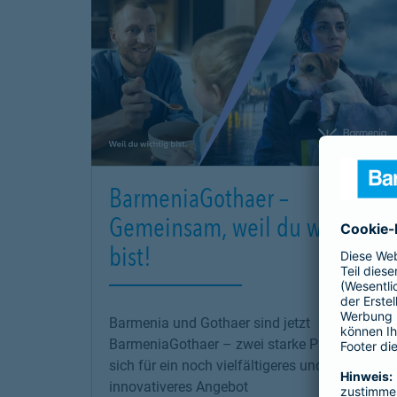
BarmeniaGothaer –
Gemeinsam, weil du wichtig
bist!
Barmenia und Gothaer sind jetzt
BarmeniaGothaer – zwei starke Partner, die
sich für ein noch vielfältigeres und
innovativeres Angebot