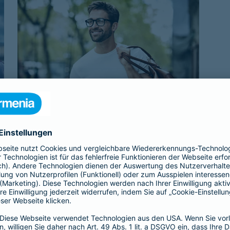
Beamtenabsicherung
Als Beamtenanwärter oder Beamter braucht
es eine Absicherung, die genau zu einem
passt: unsere
private Krankenversicherung
für Beamtenanwärter und Beamte. Sie
ergänzt den Schutz der individuellen Beihilfe
und passt sich mit optimalen Leistungen
genau an die Bedürfnisse an.