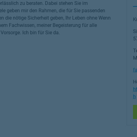
rlässlich zu beraten. Dabei stehen Sie im
iele geben mir den Rahmen, die für Sie passenden
nen die nötige Sicherheit geben, Ihr Leben ohne Wenn
K
nem Fachwissen, meiner Begeisterung für alle
S
rsorge. Ich bin für Sie da.
5
Te
M
f
H
h
h