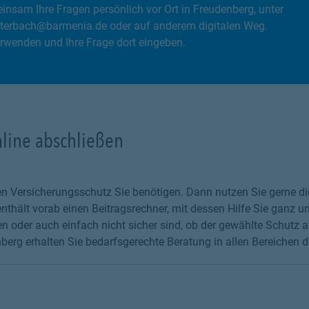
nsam Ihre Fragen persönlich vor Ort in Freudenberg, unter
tterbach@barmenia.de oder auf anderem digitalen Weg.
rwenden und Ihre Frage dort eingeben.
nline abschließen
chen Versicherungsschutz Sie benötigen. Dann nutzen Sie gerne 
thält vorab einen Beitragsrechner, mit dessen Hilfe Sie ganz un
 oder auch einfach nicht sicher sind, ob der gewählte Schutz au
erg erhalten Sie bedarfsgerechte Beratung in allen Bereichen d