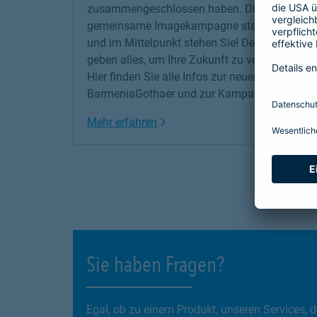
zusammengeschlossen haben. Die erste
gemeinsame Imagekampagne startet jetzt –
und im Mittelpunkt stehen Sie! Denn wir
geben alles, um Ihre Zukunft zu versichern!
Hier finden Sie alle Infos zur neuen
BarmeniaGothaer und zur Kampagne.
Link Opens in New Tab
Mehr erfahren
Sie haben Fragen?
Egal, ob zu einem Produkt, unseren Services