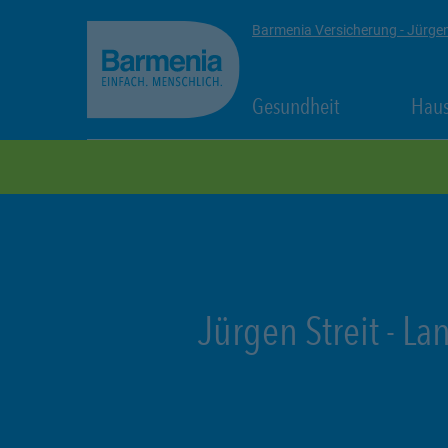
zum Seiteninhalt
Back to top
Barmenia Versicherung - Jürgen
Link Opens in
Gesundheit
Haus
zur Navigation
Jürgen Streit
-
Lan