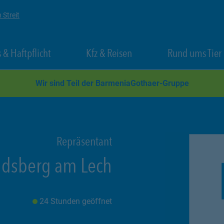
 Streit
 New Tab
Link Opens in New Tab
Link Opens in New Tab
 & Haftpflicht
Kfz & Reisen
Rund ums Tier
Wir sind Teil der BarmeniaGothaer-Gruppe
Repräsentant
dsberg am Lech
24 Stunden geöffnet