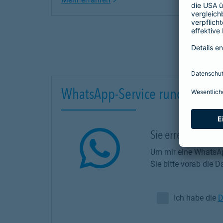
WhatsApp-Service rund um Ihr
Sie erreichen mi
Um mir eine WhatsAp
Sie bitte vorab die
Ich habe die
D
Ich habe die Da