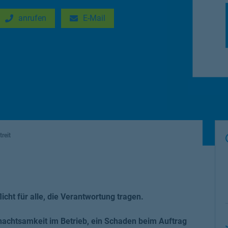
anrufen
E-Mail
New Tab
Link Opens in New Tab
reit
licht für alle, die Verantwortung tragen.
nachtsamkeit im Betrieb, ein Schaden beim Auftrag