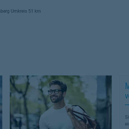
sberg Umkreis 51 km
M
v
S
e