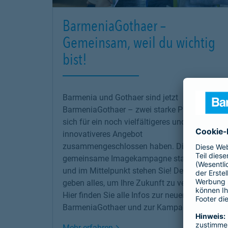
BarmeniaGothaer –
Gemeinsam, weil du wichtig
bist!
Barmenia und Gothaer sind jetzt
BarmeniaGothaer – zwei starke Partner, die
sich für ein noch vielfältigeres und
innovativeres Angebot
zusammengeschlossen haben. Die erste
gemeinsame Imagekampagne startet jetzt –
und im Mittelpunkt stehen Sie! Denn wir
geben alles, um Ihre Zukunft zu versichern!
Hier finden Sie alle Infos zur neuen
BarmeniaGothaer und zur Kampagne.
Link Opens in New Tab
Mehr erfahren