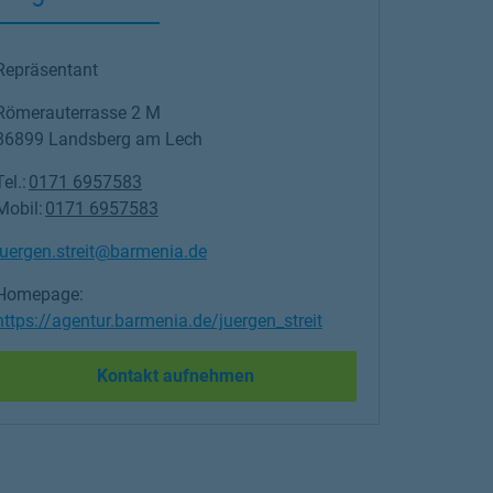
Repräsentant
Römerauterrasse 2 M
86899
Landsberg am Lech
Tel.:
0171 6957583
Mobil:
0171 6957583
juergen.streit@barmenia.de
Homepage:
https://agentur.barmenia.de/juergen_streit
Link Opens in New Tab
Kontakt aufnehmen