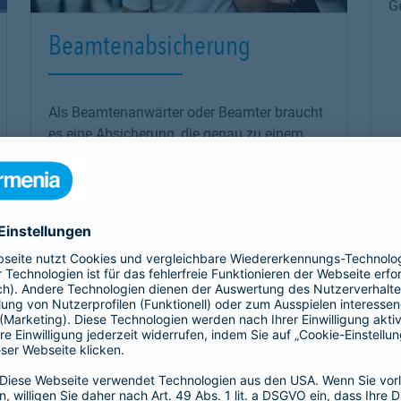
G
Beamtenabsicherung
Als Beamtenanwärter oder Beamter braucht
es eine Absicherung, die genau zu einem
passt: unsere
private Krankenversicherung
für Beamtenanwärter und Beamte. Sie
ergänzt den Schutz der individuellen Beihilfe
und passt sich mit optimalen Leistungen
genau an die Bedürfnisse an.
Link Opens in New Tab
Mehr erfahren