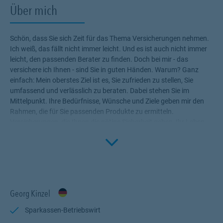
Über mich
Schön, dass Sie sich Zeit für das Thema Versicherungen nehmen.
Ich weiß, das fällt nicht immer leicht. Und es ist auch nicht immer
leicht, den passenden Berater zu finden. Doch bei mir - das
versichere ich Ihnen - sind Sie in guten Händen. Warum? Ganz
einfach: Mein oberstes Ziel ist es, Sie zufrieden zu stellen, Sie
umfassend und verlässlich zu beraten. Dabei stehen Sie im
Mittelpunkt. Ihre Bedürfnisse, Wünsche und Ziele geben mir den
Rahmen, die für Sie passenden Produkte zu ermitteln.
Versicherungen, die Ihnen die nötige Sicherheit geben, Ihr Leben
Click to 
ohne Wenn und Aber zu genießen! Profitieren Sie von meinem
Fachwissen, meiner Begeisterung für alle Fragen rund um das
Thema Versicherung und Vorsorge. Ich bin für Sie da.
Georg Kinzel
Sparkassen-Betriebswirt