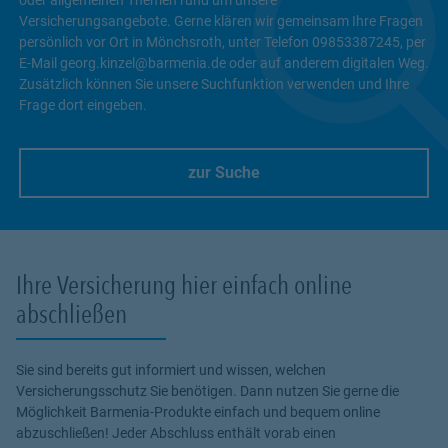
Versicherungsangebote. Gerne klären wir gemeinsam Ihre Fragen
persönlich vor Ort in Mönchsroth, unter Telefon 09853387245, per
E-Mail georg.kinzel@barmenia.de oder auf anderem digitalen Weg.
Zusätzlich können Sie unsere Suchfunktion verwenden und Ihre
Frage dort eingeben.
zur Suche
Link Opens in New Tab
Ihre Versicherung hier einfach online
abschließen
Sie sind bereits gut informiert und wissen, welchen
Versicherungsschutz Sie benötigen. Dann nutzen Sie gerne die
Möglichkeit Barmenia-Produkte einfach und bequem online
abzuschließen! Jeder Abschluss enthält vorab einen