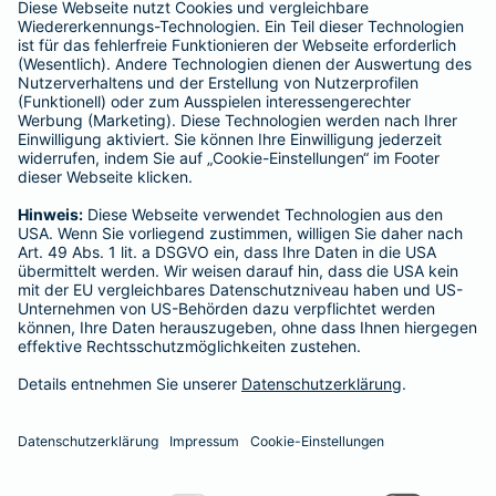
enthalten sind.
Schlichtungsstellen
Für Lebens- und Sachversicherungen:
Verein Versicherungsombudsmann eV,
Postfach 080632, 10006 Berlin
Für private Krankenversicherungen:
Ombudsmann für private Kranken- / Pflege-Versicherungen,
Postfach 060222, 10052 Berlin
Impressum
Barmenia Versicherung - Georg Kinzel
Leonhard-Dober-Str. 7
91614 Mönchsroth
Tel. 09853 387245
E-Mail georg.kinzel@barmenia.de