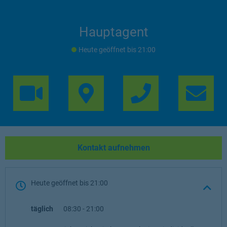
Hauptagent
Heute geöffnet
bis
21:00
Link Opens in 
Lin
Kontakt aufnehmen
Heute geöffnet
bis
21:00
täglich
08:30
-
21:00