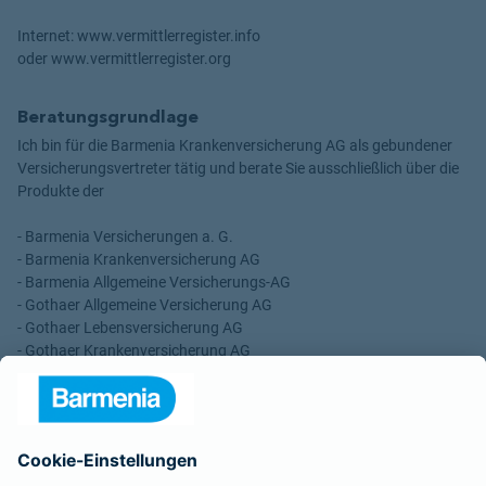
Internet: www.vermittlerregister.info
oder www.vermittlerregister.org
Beratungsgrundlage
Ich bin für die Barmenia Krankenversicherung AG als gebundener
Versicherungsvertreter tätig und berate Sie ausschließlich über die
Produkte der
- Barmenia Versicherungen a. G.
- Barmenia Krankenversicherung AG
- Barmenia Allgemeine Versicherungs-AG
- Gothaer Allgemeine Versicherung AG
- Gothaer Lebensversicherung AG
- Gothaer Krankenversicherung AG
- ROLAND Rechtsschutz-Versicherungs-AG
- ROLAND Schutzbrief-Versicherung AG
Für meine Tätigkeit erhalte ich eine Provision und sonstige
Vergütungen, die in der zu entrichtenden Versicherungsprämie