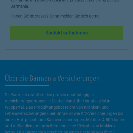
Barmenia.
Haben Sie Interesse? Dann melden Sie sich gerne!
Kontakt aufnehmen
Über die Barmenia Versicherungen
Die Barmenia zählt zu den großen unabhängigen
Versicherungsgruppen in Deutschland. Ihr Hauptsitz ist in
Wuppertal. Das Produktangebot reicht von Kranken- und
Lebensversicherungen über Unfall- sowie Kfz-Versicherungen bis
hin zu Haftpflicht- und Sachversicherungen. Mit über 4.500 Innen-
und Außendienstmitarbeitern und einer Vielzahl von Maklern
betreut die Barmenia Versicherung einen Bestand von über 3