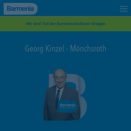
zum Seiteninhalt
Back to top
Seit
zur Navigation
Wir sind Teil der BarmeniaGothaer-Gruppe
Georg Kinzel
-
Mönchsroth