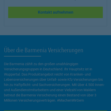
Kontakt aufnehmen
Über die Barmenia Versicherungen
Die Barmenia zählt zu den großen unabhängigen
Versicherungsgruppen in Deutschland. Ihr Hauptsitz ist in
Wuppertal. Das Produktangebot reicht von Kranken- und
Lebensversicherungen über Unfall- sowie Kfz-Versicherungen bis
hin zu Haftpflicht- und Sachversicherungen. Mit über 4.500 Innen-
und Außendienstmitarbeitern und einer Vielzahl von Maklern
betreut die Barmenia Versicherung einen Bestand von über 3
Millionen Versicherungsverträgen. #MachenWirGern