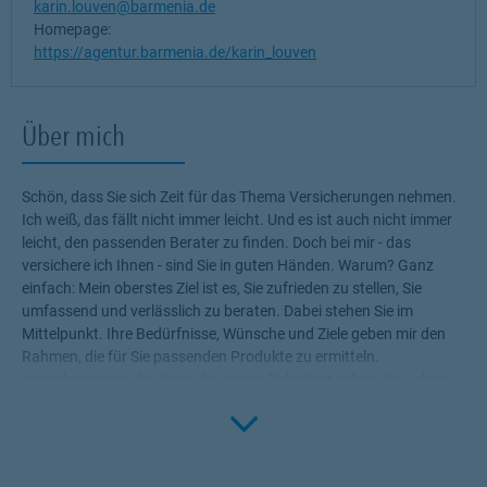
karin.louven@barmenia.de
Homepage:
https://agentur.barmenia.de/karin_louven
Über mich
Schön, dass Sie sich Zeit für das Thema Versicherungen nehmen.
Ich weiß, das fällt nicht immer leicht. Und es ist auch nicht immer
leicht, den passenden Berater zu finden. Doch bei mir - das
versichere ich Ihnen - sind Sie in guten Händen. Warum? Ganz
einfach: Mein oberstes Ziel ist es, Sie zufrieden zu stellen, Sie
umfassend und verlässlich zu beraten. Dabei stehen Sie im
Mittelpunkt. Ihre Bedürfnisse, Wünsche und Ziele geben mir den
Rahmen, die für Sie passenden Produkte zu ermitteln.
Versicherungen, die Ihnen die nötige Sicherheit geben, Ihr Leben
Click to 
ohne Wenn und Aber zu genießen! Profitieren Sie von meinem
Fachwissen, meiner Begeisterung für alle Fragen rund um das
Thema Versicherung und Vorsorge. Ich bin für Sie da.