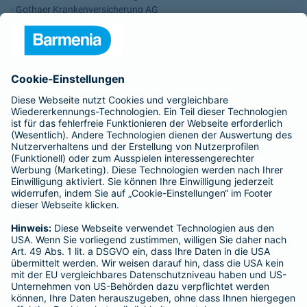
- Gothaer Krankenversicherung AG
- ROLAND Rechtsschutz-Versicherungs-AG
- ROLAND Schutzbrief-Versicherung AG
Für meine Tätigkeit erhalte ich eine Provision und sonstige
Vergütungen, die in der zu entrichtenden Versicherungsprämie
enthalten sind.
Schlichtungsstellen
Für Lebens- und Sachversicherungen:
Verein Versicherungsombudsmann eV,
Postfach 080632, 10006 Berlin
Für private Krankenversicherungen:
Ombudsmann für private Kranken- / Pflege-Versicherungen,
Postfach 060222, 10052 Berlin
Impressum
Barmenia Versicherung - Karin Louven
Lammersdorfer Str. 54