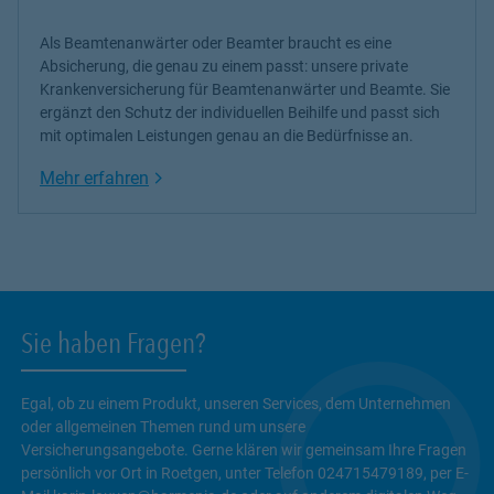
Als Beamtenanwärter oder Beamter braucht es eine
Absicherung, die genau zu einem passt: unsere
private
Krankenversicherung
für Beamtenanwärter und Beamte. Sie
ergänzt den Schutz der individuellen Beihilfe und passt sich
mit optimalen Leistungen genau an die Bedürfnisse an.
Link Opens in New Tab
Mehr erfahren
Sie haben Fragen?
Egal, ob zu einem Produkt, unseren Services, dem Unternehmen
oder allgemeinen Themen rund um unsere
Versicherungsangebote. Gerne klären wir gemeinsam Ihre Fragen
persönlich vor Ort in Roetgen, unter Telefon 024715479189, per E-