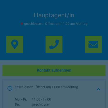
Hauptagent/in
geschlossen
- Öffnet um
11:00
Montag
Link Opens in New Ta
Lin
Kontakt aufnehmen
geschlossen
- Öffnet um
11:00
Montag
Wochentag
Öffnungszeiten
Mo. - Fr.
11:00
-
17:00
Sa.
geschlossen