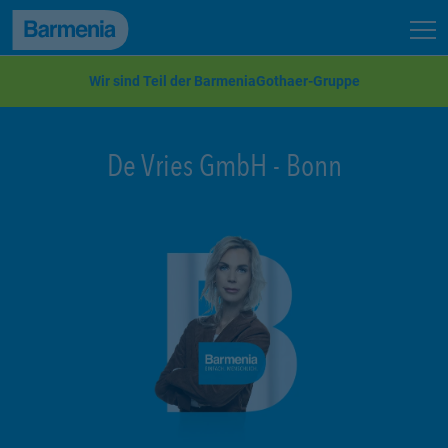
zum Seiteninhalt
Back to top
Seit
zur Navigation
Wir sind Teil der BarmeniaGothaer-Gruppe
De Vries GmbH
-
Bonn