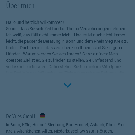
Über mich
Hallo und herzlich Willkommen!
Schön, dass Sie sich Zeit für das Thema Versicherungen nehmen.
Ich weiß, das fällt nicht immer leicht. Und es ist auch nicht immer
leicht, die passende Beratung in Bonn und dem Rhein Sieg Kreis zu
finden. Doch bei mir - das versichere ich Ihnen - sind Sie in guten
Händen. Warum werden Sie sich fragen? Ganz einfach: Mein
oberstes Ziel ist es, Sie zufrieden zu stellen, Sie umfassend und
verlässlich zu beraten. Dabei stehen Sie für mich im Mittelpunkt.
Ihre Bedürfnisse, Wünsche und Ziele geben mir den Rahmen, die
Click to 
für Sie passenden Produkte zu ermitteln. Versicherungen, die
Ihnen die nötige Sicherheit geben, Ihr Leben ohne Wenn und Aber
ohne Sorgen zu genießen!
Profitieren Sie von meinem Fachwissen, meiner Begeisterung für
alle Fragen rund um das Thema Versicherung und Vorsorge. Ich
bin für Sie da.
De Vries GmbH
Meine besondere Kompetenz liegt dabei in der Ärzteberatung, der
Krankenvollversicherung für Beamte - innen, Angestellte und
in Bonn, Köln, Hennef, Siegburg, Bad Honnef, Asbach, Rhein-Sieg-
Freiberufler - innen. Ein weiterer Schwerpunkt liegt bei mir in der
Kreis, Altenkirchen, Alfter, Niederkassel, Swisstal, Röttgen,