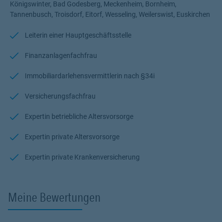
Tierversicherungen, hier bin ich mit dem Angebot gerade für
Königswinter, Bad Godesberg, Meckenheim, Bornheim,
Hunde und Katzen hervorragend aufgestellt. Wenn Sie aus dem
Tannenbusch, Troisdorf, Eitorf, Wesseling, Weilerswist, Euskirchen
Raum Bonn - Rhein Sieg - Altenkirchen sowie Westerwaldkreis
stammen können Sie mich gerne für ein Beratungsgespräch
Leiterin einer Hauptgeschäftsstelle
kontaktieren. Ich freue mich.
Finanzanlagenfachfrau
Immobiliardarlehensvermittlerin nach §34i
Versicherungsfachfrau
Expertin betriebliche Altersvorsorge
Expertin private Altersvorsorge
Expertin private Krankenversicherung
Meine Bewertungen