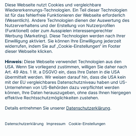
enthalten sind.
Schlichtungsstellen
Für Lebens- und Sachversicherungen:
Verein Versicherungsombudsmann eV,
Postfach 080632, 10006 Berlin
Für private Krankenversicherungen:
Ombudsmann für private Kranken- / Pflege-Versicherungen,
Postfach 060222, 10052 Berlin
Impressum
Barmenia Versicherung - De Vries GmbH
Königstr. 76
53115 Bonn
Tel. 0173 6171967
E-Mail devries-gmbh@barmenia.de