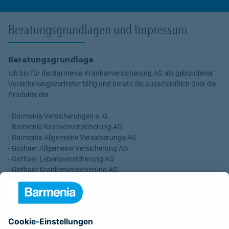
Beratungsgrundlagen und Impressum
Beratungsgrundlage
Ich bin für die Barmenia Krankenversicherung AG als gebundener
Versicherungsvertreter tätig und berate Sie ausschließlich über die
Produkte der
- Barmenia Versicherungen a. G.
- Barmenia Krankenversicherung AG
- Barmenia Allgemeine Versicherungs-AG
- Gothaer Allgemeine Versicherung AG
- Gothaer Lebensversicherung AG
- Gothaer Krankenversicherung AG
- ROLAND Rechtsschutz-Versicherungs-AG
- ROLAND Schutzbrief-Versicherung AG
Für meine Tätigkeit erhalte ich eine Provision und sonstige
Vergütungen, die in der zu entrichtenden Versicherungsprämie