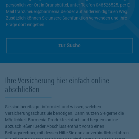
persönlich vor Ort in Brunsbüttel, unter Telefon 048526525, per E-
Mail franz.heuer@barmenia.de oder auf anderem digitalen Weg.
Zusätzlich können Sie unsere Suchfunktion verwenden und Ihre
Frage dort eingeben.
zur Suche
Link Opens in New Tab
Ihre Versicherung hier einfach online
abschließen
Sie sind bereits gut informiert und wissen, welchen
Versicherungsschutz Sie benötigen. Dann nutzen Sie gerne die
Möglichkeit Barmenia-Produkte einfach und bequem online
abzuschließen! Jeder Abschluss enthält vorab einen
Beitragsrechner, mit dessen Hilfe Sie ganz unverbindlich erfahren