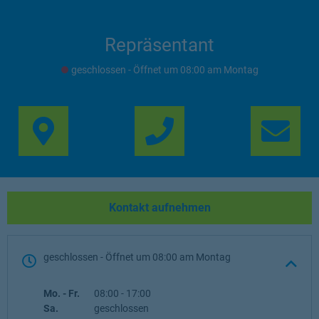
Repräsentant
geschlossen
- Öffnet um
08:00
Montag
Link Opens in New Ta
Lin
Kontakt aufnehmen
geschlossen
- Öffnet um
08:00
Montag
Wochentag
Öffnungszeiten
Mo. - Fr.
08:00
-
17:00
Sa.
geschlossen