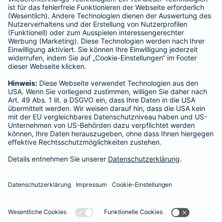
Schlichtungsstellen
Für Lebens- und Sachversicherungen:
Verein Versicherungsombudsmann eV,
Postfach 080632, 10006 Berlin
Für private Krankenversicherungen:
Ombudsmann für private Kranken- / Pflege-Versicherungen,
Postfach 060222, 10052 Berlin
Impressum
Barmenia Versicherung - Franz Heuer
Narzissenweg 1a
25541 Brunsbüttel
Tel. 04852 6525
E-Mail franz.heuer@barmenia.de
Datenschutz
Impressum/Rechtshinweise
Barrierefreiheit