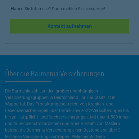
Haben Sie Interesse? Dann melden Sie sich gerne!
Kontakt aufnehmen
Über die Barmenia Versicherungen
Die Barmenia zählt zu den großen unabhängigen
Versicherungsgruppen in Deutschland. Ihr Hauptsitz ist in
Wuppertal. Das Produktangebot reicht von Kranken- und
Lebensversicherungen über Unfall- sowie Kfz-Versicherungen bis
hin zu Haftpflicht- und Sachversicherungen. Mit über 4.500 Innen-
und Außendienstmitarbeitern und einer Vielzahl von Maklern
betreut die Barmenia Versicherung einen Bestand von über 3
Millionen Versicherungsverträgen. #MachenWirGern