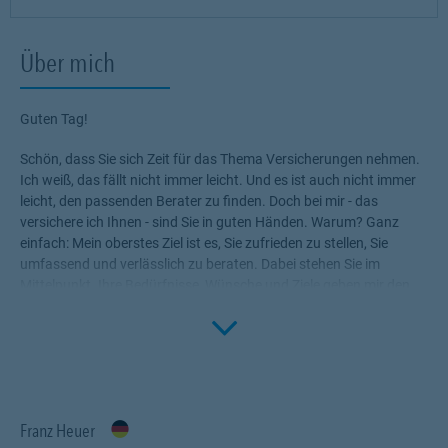
Über mich
Guten Tag!
Schön, dass Sie sich Zeit für das Thema Versicherungen nehmen.
Ich weiß, das fällt nicht immer leicht. Und es ist auch nicht immer
leicht, den passenden Berater zu finden. Doch bei mir - das
versichere ich Ihnen - sind Sie in guten Händen. Warum? Ganz
einfach: Mein oberstes Ziel ist es, Sie zufrieden zu stellen, Sie
umfassend und verlässlich zu beraten. Dabei stehen Sie im
Mittelpunkt. Ihre Bedürfnisse, Wünsche und Ziele geben mir den
Rahmen, die für Sie passenden Produkte zu ermitteln.
Click to 
Versicherungen, die Ihnen die nötige Sicherheit geben, Ihr Leben
ohne Wenn und Aber zu genießen!
Profitieren Sie von meinem Fachwissen, meiner Begeisterung für
alle Fragen rund um das Thema Versicherung und Vorsorge. Ich
Franz Heuer
bin für Sie da.