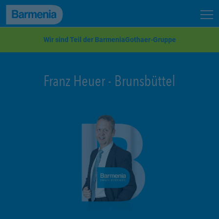
zum Seiteninhalt
Back to top
Seit
zur Navigation
Wir sind Teil der BarmeniaGothaer-Gruppe
Franz Heuer
-
Brunsbüttel