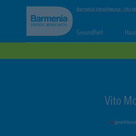
zum Seiteninhalt
Back to top
Barmenia Versicherung - Vito 
Link Opens in
Gesundheit
Haus
zur Navigation
Vito M
geschlos