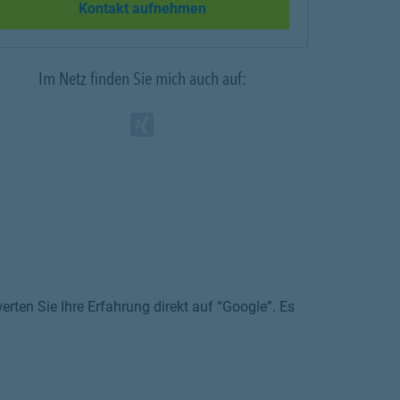
Link Opens in New Tab
Kontakt aufnehmen
Im Netz finden Sie mich auch auf:
Zum Profil des Vermitt
Link Opens in New Ta
rten Sie Ihre Erfahrung direkt auf “Google”. Es