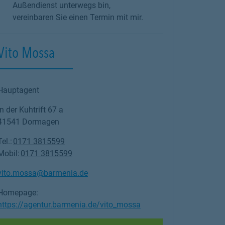
Außendienst unterwegs bin,
vereinbaren Sie einen Termin mit mir.
Vito Mossa
Hauptagent
In der Kuhtrift 67 a
41541
Dormagen
Tel.:
0171 3815599
Mobil:
0171 3815599
vito.mossa@barmenia.de
Homepage:
https://agentur.barmenia.de/vito_mossa