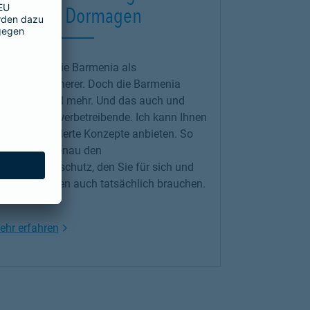
armenia Dormagen
iele kennen die Barmenia als
rankenversicherer. Doch die Barmenia
ietet noch viel mehr. Und das auch und
erade für Gewerbetreibende. Ich kann Ihnen
aßgeschneiderte Konzepte anbieten. So
rhalten Sie genau den
rsicherungsschutz, den Sie für sich und
hr Unternehmen auch tatsächlich brauchen.
teresse?
Link Opens in New Tab
ehr erfahren