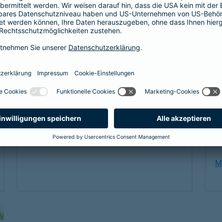
B
Als Beamtenanwärter oder Beamter braucht
es eine Absicherung, die genau zu einem
passt: unsere
private Krankenversicherung
V
für Beamtenanwärter und Beamte. Sie
K
ergänzt den Schutz der individuellen Beihilfe
b
und passt sich mit optimalen Leistungen
g
genau an die Bedürfnisse an.
m
Link Opens in New Tab
Mehr erfahren
e
Ve
I
In
M