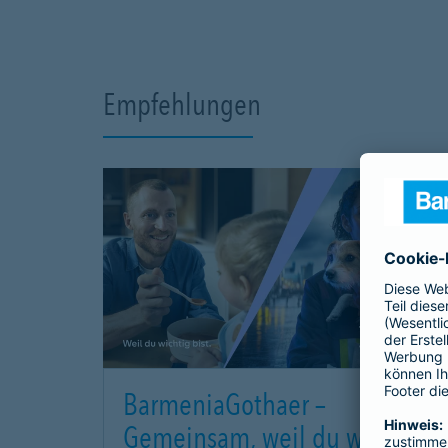
Empfehlungen
BarmeniaGothaer –
Gemeinsam, weil du wichtig