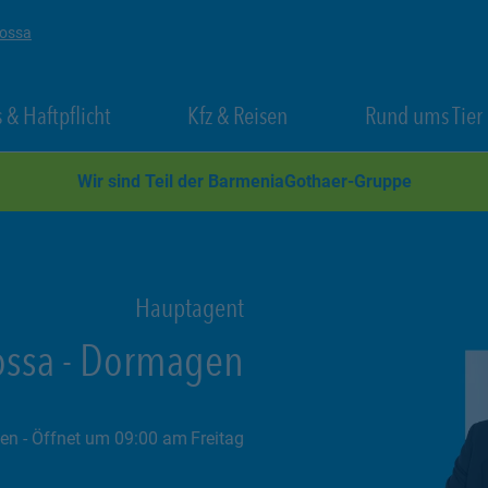
Mossa
 New Tab
Link Opens in New Tab
Link Opens in New Tab
 & Haftpflicht
Kfz & Reisen
Rund ums Tier
Wir sind Teil der BarmeniaGothaer-Gruppe
Hauptagent
ossa
-
Dormagen
sen
- Öffnet um
09:00
Freitag