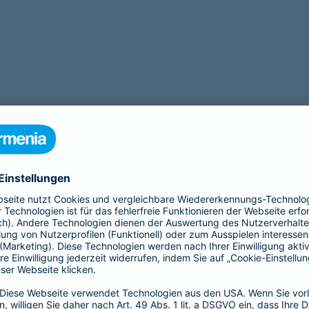
Beamtenabsicherung
G
F