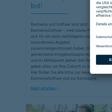
bist!
Barmenia und Gothaer sind jetzt
BarmeniaGothaer – zwei starke Partner, die
sich für ein noch vielfältigeres und
innovativeres Angebot
zusammengeschlossen haben. Die erste
gemeinsame Imagekampagne startet jetzt –
und im Mittelpunkt stehen Sie! Denn wir
geben alles, um Ihre Zukunft zu versichern!
Hier finden Sie alle Infos zur neuen
BarmeniaGothaer und zur Kampagne.
Link Opens in New Tab
Mehr erfahren