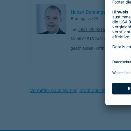
Hubert Danninger
Brunngasse 29
Tel.:
0851 4909516
Mobil:
01515 2491590
geschlossen
- Öffnet um
08:00
Vermittler nach Namen, Stadt oder PLZ suchen