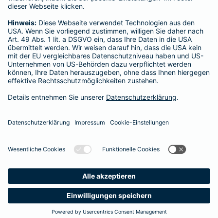
Tel.:
0176 46648803
Mobil:
0176 46648803
24 Stunden geöffnet
Vermittler nach Namen, Stadt oder PLZ suchen
Startseite
Mülheim an der Ruhr
Datenschutz
Impressum/Rechtshinweise
Barrierefreiheit
Datenschutz-Einstellungen
Link Opens in New Tab
Vertrag widerrufen
Einfach. Menschlich.