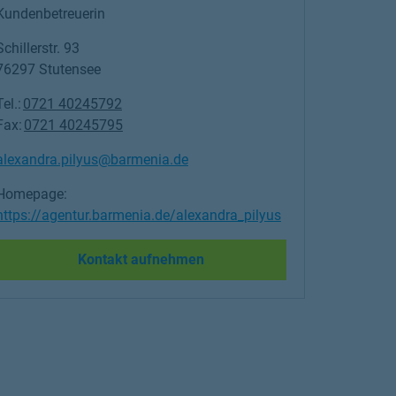
Kundenbetreuerin
Schillerstr. 93
76297
Stutensee
Tel.:
0721 40245792
Fax:
0721 40245795
alexandra.pilyus@barmenia.de
Homepage:
https://agentur.barmenia.de/alexandra_pilyus
Link Opens in New Tab
Kontakt aufnehmen