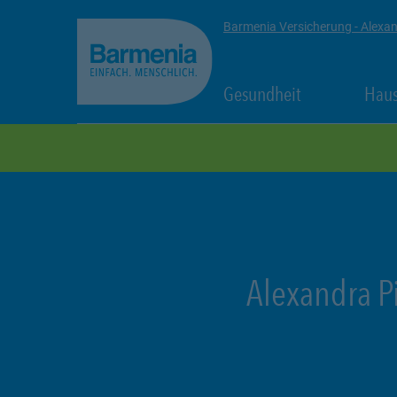
zum Seiteninhalt
Back to top
Barmenia Versicherung - Alexan
Link Opens in
Gesundheit
Haus
zur Navigation
Alexandra P