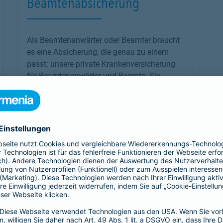
Beamtenabsicherung
Als Beamtenanwärter oder Beamter braucht
es eine Absicherung, die genau zu einem
passt: unsere
private Krankenversicherung
für Beamtenanwärter und Beamte. Sie
ergänzt den Schutz der individuellen Beihilfe
und passt sich mit optimalen Leistungen
genau an die Bedürfnisse an.
Link Opens in New Tab
Mehr erfahren