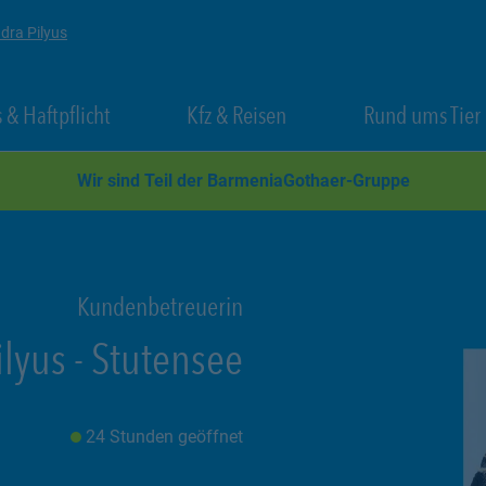
dra Pilyus
 New Tab
Link Opens in New Tab
Link Opens in New Tab
 & Haftpflicht
Kfz & Reisen
Rund ums Tier
Wir sind Teil der BarmeniaGothaer-Gruppe
Kundenbetreuerin
ilyus
-
Stutensee
24 Stunden geöffnet