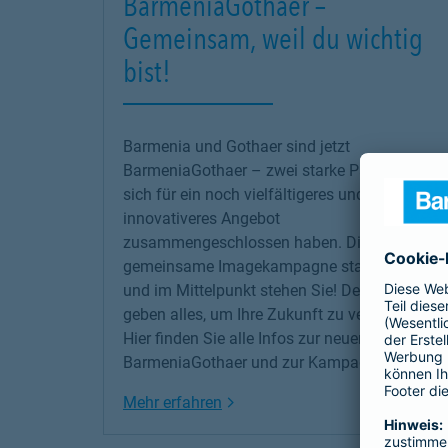
BarmeniaGothaer –
Gemeinsam, weil du wichtig
bist!
Barmenia und Gothaer sind jetzt
BarmeniaGothaer – zwei starke Partner, die
sich für ein noch vielfältigeres und
innovativeres Angebot
zusammengeschlossen haben. Die erste
gemeinsame Imagekampagne startet jetzt –
und im Mittelpunkt stehen Sie! Denn wir
geben alles, um Ihre Zukunft zu versichern!
Hier finden Sie alle Infos zur neuen
BarmeniaGothaer und zur Kampagne.
Link Opens in New Tab
Mehr erfahren