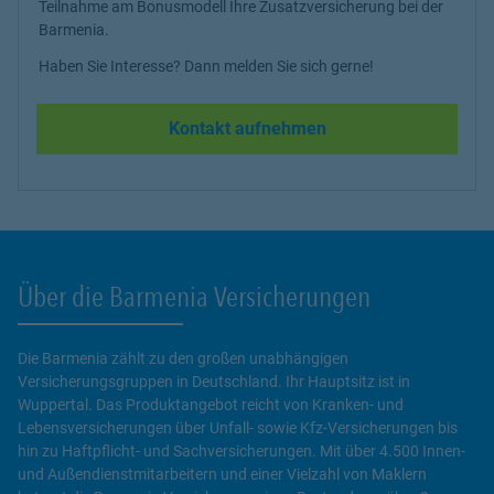
Teilnahme am Bonusmodell Ihre Zusatzversicherung bei der
Barmenia.
Haben Sie Interesse? Dann melden Sie sich gerne!
Kontakt aufnehmen
Über die Barmenia Versicherungen
Die Barmenia zählt zu den großen unabhängigen
Versicherungsgruppen in Deutschland. Ihr Hauptsitz ist in
Wuppertal. Das Produktangebot reicht von Kranken- und
Lebensversicherungen über Unfall- sowie Kfz-Versicherungen bis
hin zu Haftpflicht- und Sachversicherungen. Mit über 4.500 Innen-
und Außendienstmitarbeitern und einer Vielzahl von Maklern