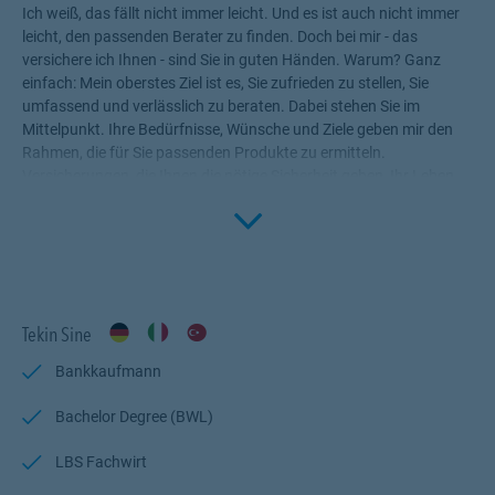
Ich weiß, das fällt nicht immer leicht. Und es ist auch nicht immer
leicht, den passenden Berater zu finden. Doch bei mir - das
versichere ich Ihnen - sind Sie in guten Händen. Warum? Ganz
einfach: Mein oberstes Ziel ist es, Sie zufrieden zu stellen, Sie
umfassend und verlässlich zu beraten. Dabei stehen Sie im
Mittelpunkt. Ihre Bedürfnisse, Wünsche und Ziele geben mir den
Rahmen, die für Sie passenden Produkte zu ermitteln.
Versicherungen, die Ihnen die nötige Sicherheit geben, Ihr Leben
Click to 
ohne Wenn und Aber zu genießen! Profitieren Sie von meinem
Fachwissen, meiner Begeisterung für alle Fragen rund um das
Thema Versicherung und Vorsorge. Ich bin für Sie da.
Tekin Sine
Bankkaufmann
Bachelor Degree (BWL)
LBS Fachwirt