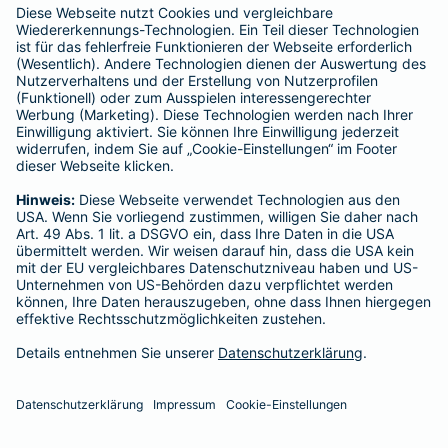
enthalten sind.
Schlichtungsstellen
Für Lebens- und Sachversicherungen:
Verein Versicherungsombudsmann eV,
Postfach 080632, 10006 Berlin
Für private Krankenversicherungen:
Ombudsmann für private Kranken- / Pflege-Versicherungen,
Postfach 060222, 10052 Berlin
Impressum
Barmenia Versicherung - Tekin Sine
Kneippstr. 38
86381 Krumbach (Schwaben)
Tel. 0172 27048397
E-Mail tekin.sine@barmenia.de