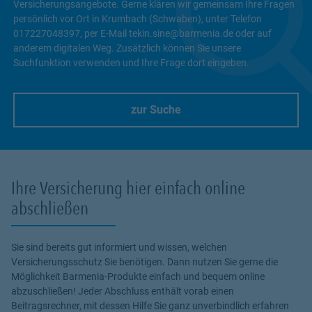
Versicherungsangebote. Gerne klären wir gemeinsam Ihre Fragen
persönlich vor Ort in Krumbach (Schwaben), unter Telefon
017227048397, per E-Mail tekin.sine@barmenia.de oder auf
anderem digitalen Weg. Zusätzlich können Sie unsere
Suchfunktion verwenden und Ihre Frage dort eingeben.
zur Suche
Link Opens in New Tab
Ihre Versicherung hier einfach online
abschließen
Sie sind bereits gut informiert und wissen, welchen
Versicherungsschutz Sie benötigen. Dann nutzen Sie gerne die
Möglichkeit Barmenia-Produkte einfach und bequem online
abzuschließen! Jeder Abschluss enthält vorab einen
Beitragsrechner, mit dessen Hilfe Sie ganz unverbindlich erfahren