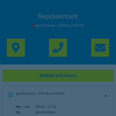
Repräsentant
geschlossen
- Öffnet um
08:00
Link Opens in New Ta
Lin
Kontakt aufnehmen
geschlossen
- Öffnet um
08:00
Wochentag
Öffnungszeiten
Mo. - Sa.
08:00
-
21:00
So.
geschlossen