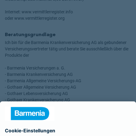
Internet: www.vermittlerregister.info
oder www.vermittlerregister.org
Beratungsgrundlage
Ich bin für die Barmenia Krankenversicherung AG als gebundener
Versicherungsvertreter tätig und berate Sie ausschließlich über die
Produkte der
- Barmenia Versicherungen a. G.
- Barmenia Krankenversicherung AG
- Barmenia Allgemeine Versicherungs-AG
- Gothaer Allgemeine Versicherung AG
- Gothaer Lebensversicherung AG
- Gothaer Krankenversicherung AG
- ROLAND Rechtsschutz-Versicherungs-AG
- ROLAND Schutzbrief-Versicherung AG
Für meine Tätigkeit erhalte ich eine Provision und sonstige
Vergütungen, die in der zu entrichtenden Versicherungsprämie