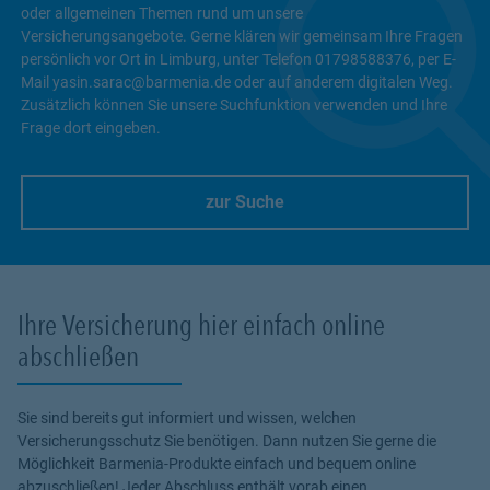
oder allgemeinen Themen rund um unsere
Versicherungsangebote. Gerne klären wir gemeinsam Ihre Fragen
persönlich vor Ort in Limburg, unter Telefon 01798588376, per E-
Mail yasin.sarac@barmenia.de oder auf anderem digitalen Weg.
Zusätzlich können Sie unsere Suchfunktion verwenden und Ihre
Frage dort eingeben.
zur Suche
Link Opens in New Tab
Ihre Versicherung hier einfach online
abschließen
Sie sind bereits gut informiert und wissen, welchen
Versicherungsschutz Sie benötigen. Dann nutzen Sie gerne die
Möglichkeit Barmenia-Produkte einfach und bequem online
abzuschließen! Jeder Abschluss enthält vorab einen