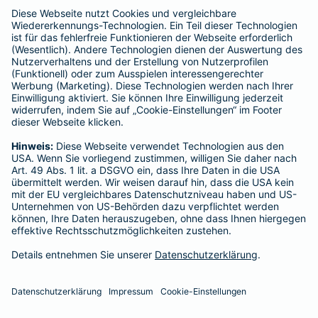
enthalten sind.
Schlichtungsstellen
Für Lebens- und Sachversicherungen:
Verein Versicherungsombudsmann eV,
Postfach 080632, 10006 Berlin
Für private Krankenversicherungen:
Ombudsmann für private Kranken- / Pflege-Versicherungen,
Postfach 060222, 10052 Berlin
Impressum
Barmenia Versicherung - Yasin Sarac
Holzheimer Str. 55
65549 Limburg
Tel. 0179 8588376
E-Mail yasin.sarac@barmenia.de