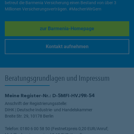
betreut die Barmenia Versicherung einen Bestand von über 3
Millionen Versicherungsverträgen. #MachenWirGern
zur Barmenia-Homepage
Link Opens in New Tab
Kontakt aufnehmen
Link Opens in New Tab
Beratungsgrundlagen und Impressum
Meine Register-Nr.: D-5MFI-HVJ9R-54
Anschrift der Registrierungsstelle:
DIHK | Deutsche Industrie- und Handelskammer
Breite Str. 29, 10178 Berlin
Telefon: 0180 6 00 58 50 (Festnetzpreis 0,20 EUR/Anruf;