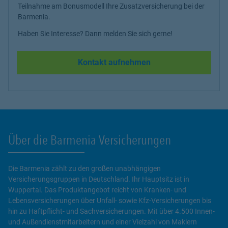
Teilnahme am Bonusmodell Ihre Zusatzversicherung bei der
Barmenia.
Haben Sie Interesse? Dann melden Sie sich gerne!
Kontakt aufnehmen
Über die Barmenia Versicherungen
Die Barmenia zählt zu den großen unabhängigen
Versicherungsgruppen in Deutschland. Ihr Hauptsitz ist in
Wuppertal. Das Produktangebot reicht von Kranken- und
Lebensversicherungen über Unfall- sowie Kfz-Versicherungen bis
hin zu Haftpflicht- und Sachversicherungen. Mit über 4.500 Innen-
und Außendienstmitarbeitern und einer Vielzahl von Maklern