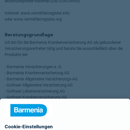
Mobilfunkpreise maximal 0,60 EUR/Anruf)
Internet: www.vermittlerregister.info
oder www.vermittlerregister.org
Beratungsgrundlage
Ich bin für die Barmenia Krankenversicherung AG als gebundener
Versicherungsvertreter tätig und berate Sie ausschließlich über die
Produkte der
- Barmenia Versicherungen a. G.
- Barmenia Krankenversicherung AG
- Barmenia Allgemeine Versicherungs-AG
- Gothaer Allgemeine Versicherung AG
- Gothaer Lebensversicherung AG
- Gothaer Krankenversicherung AG
- ROLAND Rechtsschutz-Versicherungs-AG
- ROLAND Schutzbrief-Versicherung AG
Für meine Tätigkeit erhalte ich eine Provision und sonstige
Vergütungen, die in der zu entrichtenden Versicherungsprämie