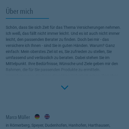
Über mich
Schön, dass Sie sich Zeit für das Thema Versicherungen nehmen.
Ich weiß, das fällt nicht immer leicht. Und es ist auch nicht immer
leicht, den passenden Berater zu finden. Doch bei mir - das
versichere ich Ihnen - sind Sie in guten Händen. Warum? Ganz
einfach: Mein oberstes Ziel ist es, Sie zufrieden zu stellen, Sie
umfassend und verlässlich zu beraten. Dabei stehen Sie im
Mittelpunkt. Ihre Bedürfnisse, Wünsche und Ziele geben mir den
Rahmen, die für Sie passenden Produkte zu ermitteln.
Versicherungen, die Ihnen die nötige Sicherheit geben, Ihr Leben
Click to 
ohne Wenn und Aber zu genießen! Profitieren Sie von meinem
Fachwissen, meiner Begeisterung für alle Fragen rund um das
Thema Versicherung und Vorsorge. Ich bin für Sie da.
Marco Müller
in Römerberg, Speyer, Dudenhofen, Hanhofen, Harthausen,