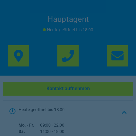
Hauptagent
Heute geöffnet
bis
18:00
Link Opens in New Ta
Lin
Kontakt aufnehmen
Heute geöffnet
bis
18:00
Wochentag
Öffnungszeiten
Mo. - Fr.
09:00
-
22:00
Sa.
11:00
-
18:00