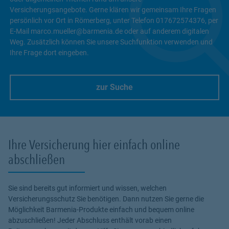
Versicherungsangebote. Gerne klären wir gemeinsam Ihre Fragen
persönlich vor Ort in Römerberg, unter Telefon 017672574376, per
E-Mail marco.mueller@barmenia.de oder auf anderem digitalen
Weg. Zusätzlich können Sie unsere Suchfunktion verwenden und
Ihre Frage dort eingeben.
zur Suche
Link Opens in New Tab
Ihre Versicherung hier einfach online
abschließen
Sie sind bereits gut informiert und wissen, welchen
Versicherungsschutz Sie benötigen. Dann nutzen Sie gerne die
Möglichkeit Barmenia-Produkte einfach und bequem online
abzuschließen! Jeder Abschluss enthält vorab einen