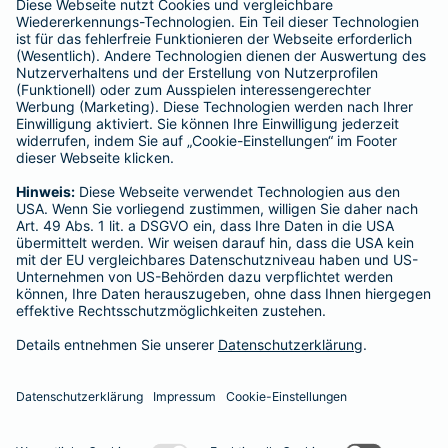
Schlichtungsstellen
Für Lebens- und Sachversicherungen:
Verein Versicherungsombudsmann eV,
Postfach 080632, 10006 Berlin
Für private Krankenversicherungen:
Ombudsmann für private Kranken- / Pflege-Versicherungen,
Postfach 060222, 10052 Berlin
Impressum
Barmenia Versicherung - Marco Müller
Philippsburger Str. 11b
67354 Römerberg
Tel. 0176 72574376
E-Mail marco.mueller@barmenia.de