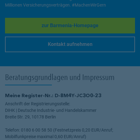
Millionen Versicherungsverträgen. #MachenWirGern
zur Barmenia-Homepage
Link Opens in New Tab
Kontakt aufnehmen
Link Opens in New Tab
Beratungsgrundlagen und Impressum
Meine Register-Nr.: D-8M4Y-JC3O0-23
Anschrift der Registrierungsstelle:
DIHK | Deutsche Industrie- und Handelskammer
Breite Str. 29, 10178 Berlin
Telefon: 0180 6 00 58 50 (Festnetzpreis 0,20 EUR/Anruf;
Mobilfunkpreise maximal 0,60 EUR/Anruf)