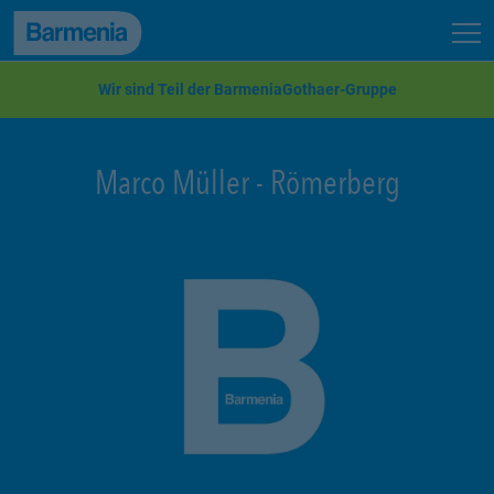
zum Seiteninhalt
Back to top
Seit
zur Navigation
Wir sind Teil der BarmeniaGothaer-Gruppe
Marco Müller
-
Römerberg