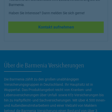
Barmenia.
Haben Sie Interesse? Dann melden Sie sich gerne!
Kontakt aufnehmen
Über die Barmenia Versicherungen
Die Barmenia zählt zu den großen unabhängigen
Versicherungsgruppen in Deutschland. Ihr Hauptsitz ist in
Wuppertal. Das Produktangebot reicht von Kranken- und
Lebensversicherungen über Unfall- sowie Kfz-Versicherungen bis
hin zu Haftpflicht- und Sachversicherungen. Mit über 4.500 Innen-
und Außendienstmitarbeitern und einer Vielzahl von Maklern
betreut die Barmenia Versicherung einen Bestand von über 3