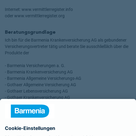
Internet: www.vermittlerregister.info
oder www.vermittlerregister.org
Beratungsgrundlage
Ich bin für die Barmenia Krankenversicherung AG als gebundener
Versicherungsvertreter tätig und berate Sie ausschließlich über die
Produkte der
- Barmenia Versicherungen a. G.
- Barmenia Krankenversicherung AG
- Barmenia Allgemeine Versicherungs-AG
- Gothaer Allgemeine Versicherung AG
- Gothaer Lebensversicherung AG
- Gothaer Krankenversicherung AG
- ROLAND Rechtsschutz-Versicherungs-AG
- ROLAND Schutzbrief-Versicherung AG
Für meine Tätigkeit erhalte ich eine Provision und sonstige
Vergütungen, die in der zu entrichtenden Versicherungsprämie
enthalten sind.