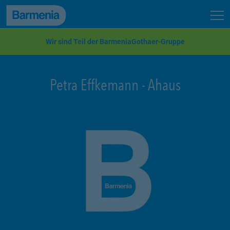
zum Seiteninhalt
Back to top
Seit
zur Navigation
Wir sind Teil der BarmeniaGothaer-Gruppe
Petra Effkemann
-
Ahaus