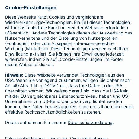
Für meine Tätigkeit erhalte ich eine Provision und sonstige
Vergütungen, die in der zu entrichtenden Versicherungsprämie
enthalten sind.
Schlichtungsstellen
Für Lebens- und Sachversicherungen:
Verein Versicherungsombudsmann eV,
Postfach 080632, 10006 Berlin
Für private Krankenversicherungen:
Ombudsmann für private Kranken- / Pflege-Versicherungen,
Postfach 060222, 10052 Berlin
Impressum
Barmenia Versicherung - Petra Effkemann
Stadtwall 9
48683 Ahaus
Tel. 02561 9793310
E-Mail petra.effkemann@barmenia.de