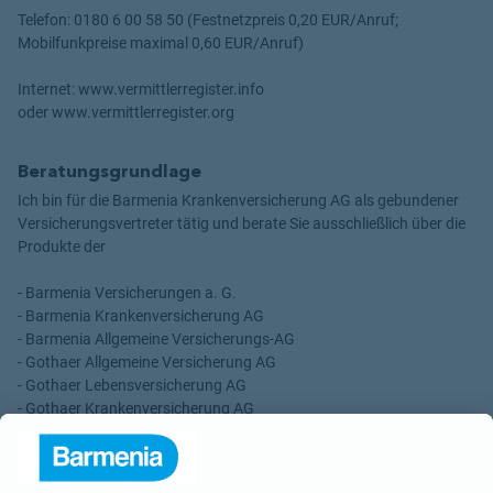
Telefon: 0180 6 00 58 50 (Festnetzpreis 0,20 EUR/Anruf;
Mobilfunkpreise maximal 0,60 EUR/Anruf)
Internet: www.vermittlerregister.info
oder www.vermittlerregister.org
Beratungsgrundlage
Ich bin für die Barmenia Krankenversicherung AG als gebundener
Versicherungsvertreter tätig und berate Sie ausschließlich über die
Produkte der
- Barmenia Versicherungen a. G.
- Barmenia Krankenversicherung AG
- Barmenia Allgemeine Versicherungs-AG
- Gothaer Allgemeine Versicherung AG
- Gothaer Lebensversicherung AG
- Gothaer Krankenversicherung AG
- ROLAND Rechtsschutz-Versicherungs-AG
- ROLAND Schutzbrief-Versicherung AG