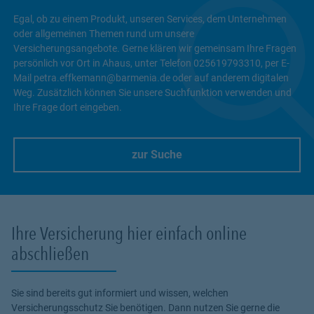
Egal, ob zu einem Produkt, unseren Services, dem Unternehmen
oder allgemeinen Themen rund um unsere
Versicherungsangebote. Gerne klären wir gemeinsam Ihre Fragen
persönlich vor Ort in Ahaus, unter Telefon 025619793310, per E-
Mail petra.effkemann@barmenia.de oder auf anderem digitalen
Weg. Zusätzlich können Sie unsere Suchfunktion verwenden und
Ihre Frage dort eingeben.
zur Suche
Link Opens in New Tab
Ihre Versicherung hier einfach online
abschließen
Sie sind bereits gut informiert und wissen, welchen
Versicherungsschutz Sie benötigen. Dann nutzen Sie gerne die