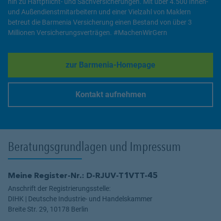
hin zu Haftpflicht- und Sachversicherungen. Mit über 4.500 Innen-
und Außendienstmitarbeitern und einer Vielzahl von Maklern
betreut die Barmenia Versicherung einen Bestand von über 3
Millionen Versicherungsverträgen. #MachenWirGern
zur Barmenia-Homepage
Link Opens in New Tab
Kontakt aufnehmen
Link Opens in New Tab
Beratungsgrundlagen und Impressum
Meine Register-Nr.: D-RJUV-T1VTT-45
Anschrift der Registrierungsstelle:
DIHK | Deutsche Industrie- und Handelskammer
Breite Str. 29, 10178 Berlin