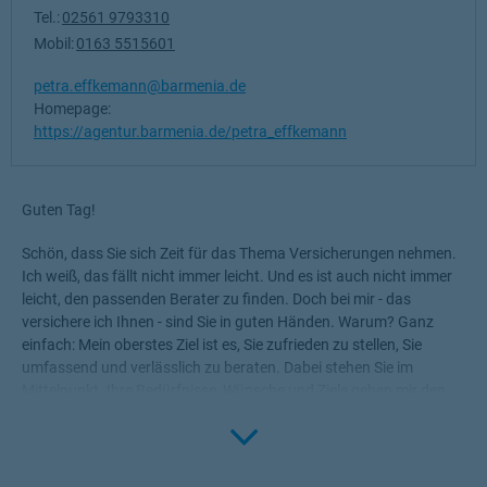
Tel.:
02561 9793310
Mobil:
0163 5515601
petra.effkemann@barmenia.de
Homepage:
https://agentur.barmenia.de/petra_effkemann
Guten Tag!
Schön, dass Sie sich Zeit für das Thema Versicherungen nehmen.
Ich weiß, das fällt nicht immer leicht. Und es ist auch nicht immer
leicht, den passenden Berater zu finden. Doch bei mir - das
versichere ich Ihnen - sind Sie in guten Händen. Warum? Ganz
einfach: Mein oberstes Ziel ist es, Sie zufrieden zu stellen, Sie
umfassend und verlässlich zu beraten. Dabei stehen Sie im
Mittelpunkt. Ihre Bedürfnisse, Wünsche und Ziele geben mir den
Rahmen, die für Sie passenden Produkte zu ermitteln.
Click to 
Versicherungen, die Ihnen die nötige Sicherheit geben, Ihr Leben
ohne Wenn und Aber zu genießen!