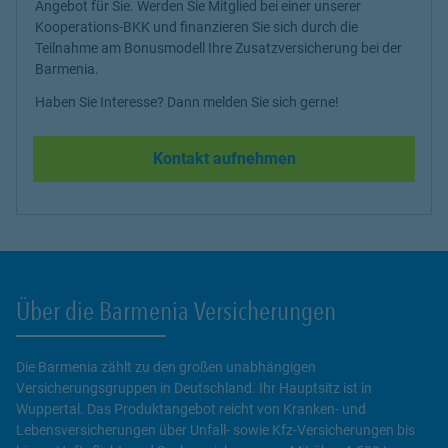
Angebot für Sie. Werden Sie Mitglied bei einer unserer
Kooperations-BKK und finanzieren Sie sich durch die
Teilnahme am Bonusmodell Ihre Zusatzversicherung bei der
Barmenia.
Haben Sie Interesse? Dann melden Sie sich gerne!
Kontakt aufnehmen
Über die Barmenia Versicherungen
Die Barmenia zählt zu den großen unabhängigen
Versicherungsgruppen in Deutschland. Ihr Hauptsitz ist in
Wuppertal. Das Produktangebot reicht von Kranken- und
Lebensversicherungen über Unfall- sowie Kfz-Versicherungen bis