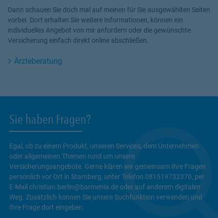
Dann schauen Sie doch mal auf meinen für Sie ausgewählten Seiten
vorbei. Dort erhalten Sie weitere Informationen, können ein
individuelles Angebot von mir anfordern oder die gewünschte
Versicherung einfach direkt online abschließen.
Ärzteberatung
Sie haben Fragen?
Egal, ob zu einem Produkt, unseren Services, dem Unternehmen
oder allgemeinen Themen rund um unsere
Versicherungsangebote. Gerne klären wir gemeinsam Ihre Fragen
persönlich vor Ort in Starnberg, unter Telefon 081519732370, per
E-Mail christian.berlin@barmenia.de oder auf anderem digitalen
Weg. Zusätzlich können Sie unsere Suchfunktion verwenden und
Ihre Frage dort eingeben.