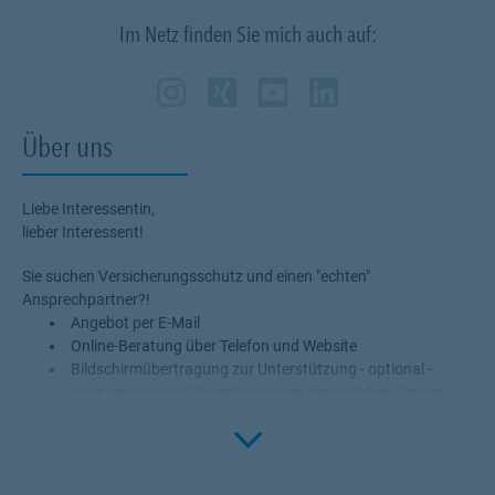
Im Netz finden Sie mich auch auf:
Zum Profil des Vermittl
Link Opens in New Ta
Zum Profil des Verm
Link Opens in New
Zum Profil des 
Link Opens in
Zum Profil 
Link Opens
Über uns
Liebe Interessentin,
lieber Interessent!
Sie suchen Versicherungsschutz und einen "echten"
Ansprechpartner?!
Angebot per E-Mail
Online-Beratung über Telefon und Website
Bildschirmübertragung zur Unterstützung - optional -
oder vereinbaren Sie einfach einen persönlichen Termin...
Click to 
Profitieren Sie von meinem Fachwissen, meiner Begeisterung für
alle Fragen rund um das Thema
Krankenversicherung PKV und