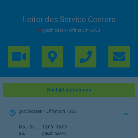
Leiter des Service Centers
geschlossen
- Öffnet um
10:00
Link Opens in 
Lin
Kontakt aufnehmen
geschlossen
- Öffnet um
10:00
Wochentag
Öffnungszeiten
Mo. - Sa.
10:00
-
19:00
So.
geschlossen