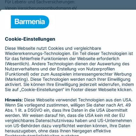
Für Lebens- und Sachversicherungen:
Verein Versicherungsombudsmann eV,
Postfach 080632, 10006 Berlin
Für private Krankenversicherungen:
Ombudsmann für private Kranken- / Pflege-Versicherungen,
Postfach 060222, 10052 Berlin
Impressum
Barmenia Versicherung Servicecenter Starnberg - Christian Berlin
Andechser Str. 33
82319 Starnberg
Tel. 08151 9732370
E-Mail christian.berlin@barmenia.de
Kundenbewertungen und Erfahrungen zu
Christian Berlin
Datenschutz
Impressum/Rechtshinweise
Barrierefreiheit
Datenschutz-Einstellungen
SEHR GUT
%
100
Link Opens in New Tab
Vertrag widerrufen