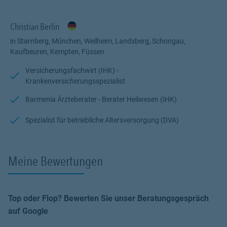
Zusatzkrankenversicherungen
Berufsunfähigkeitsversicherung u.a.
Christian Berlin
Tierkrankenversicherung
Sachversicherungen
in Starnberg, München, Weilheim, Landsberg, Schongau,
Ärzteversorgung
Kaufbeuren, Kempten, Füssen
Betriebliche Altersversorgung
Versicherungsfachwirt (IHK) -
Sie wollen auch im Leistungsfall Unterstützung erhalten und eine
Krankenversicherungsspezialist
feste Geschäftsstelle mit realen Personen statt Internetportalen,
Barmenia Ärzteberater - Berater Heilwesen (IHK)
dann sind Sie hier auf dem richtigen Weg!
Ich freue mich von Ihnen zu "hören"...
Spezialist für betriebliche Altersversorgung (DVA)
Herzliche Grüße,
Meine Bewertungen
Christian Berlin
Top oder Flop? Bewerten Sie unser Beratungsgespräch
auf Google