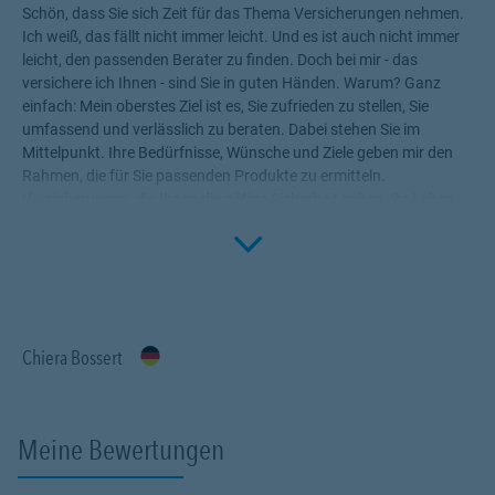
Schön, dass Sie sich Zeit für das Thema Versicherungen nehmen.
Ich weiß, das fällt nicht immer leicht. Und es ist auch nicht immer
leicht, den passenden Berater zu finden. Doch bei mir - das
versichere ich Ihnen - sind Sie in guten Händen. Warum? Ganz
einfach: Mein oberstes Ziel ist es, Sie zufrieden zu stellen, Sie
umfassend und verlässlich zu beraten. Dabei stehen Sie im
Mittelpunkt. Ihre Bedürfnisse, Wünsche und Ziele geben mir den
Rahmen, die für Sie passenden Produkte zu ermitteln.
Versicherungen, die Ihnen die nötige Sicherheit geben, Ihr Leben
Click to 
ohne Wenn und Aber zu genießen! Profitieren Sie von meinem
Fachwissen, meiner Begeisterung für alle Fragen rund um das
Thema Versicherung und Vorsorge. Ich bin für Sie da.
Chiera Bossert
Meine Bewertungen