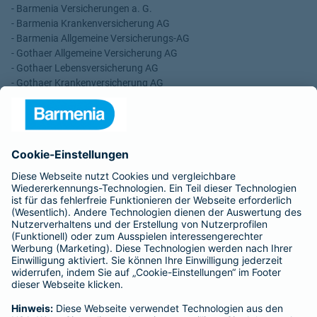
- Barmenia Versicherungen a. G.
- Barmenia Krankenversicherung AG
- Barmenia Allgemeine Versicherungs-AG
- Gothaer Allgemeine Versicherung AG
- Gothaer Lebensversicherung AG
- Gothaer Krankenversicherung AG
- ROLAND Rechtsschutz-Versicherungs-AG
- ROLAND Schutzbrief-Versicherung AG
Für meine Tätigkeit erhalte ich eine Provision und sonstige
Vergütungen, die in der zu entrichtenden Versicherungsprämie
enthalten sind.
Schlichtungsstellen
Für Lebens- und Sachversicherungen:
Verein Versicherungsombudsmann eV,
Postfach 080632, 10006 Berlin
Für private Krankenversicherungen:
Ombudsmann für private Kranken- / Pflege-Versicherungen,