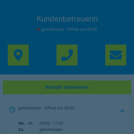
Kundenbetreuerin
geschlossen
- Öffnet um
08:00
Link Opens in New Ta
Lin
Kontakt aufnehmen
geschlossen
- Öffnet um
08:00
Wochentag
Öffnungszeiten
Mo. - Fr.
08:00
-
17:00
Sa.
geschlossen