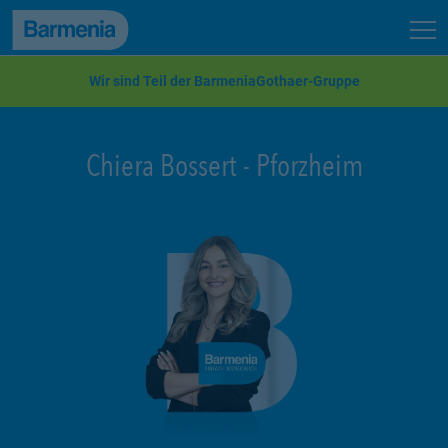
zum Seiteninhalt
Back to top
Seit
zur Navigation
Wir sind Teil der BarmeniaGothaer-Gruppe
Chiera Bossert
-
Pforzheim