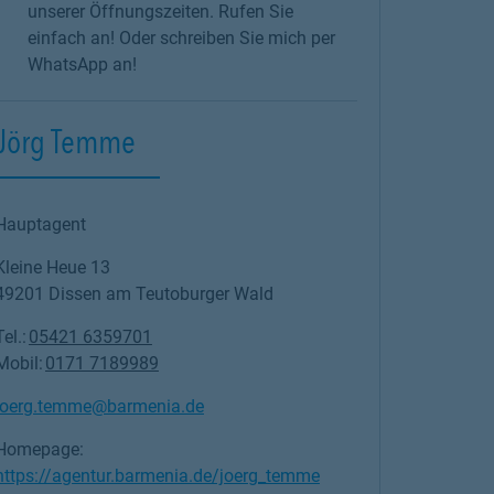
unserer Öffnungszeiten. Rufen Sie
einfach an! Oder schreiben Sie mich per
WhatsApp an!
Jörg Temme
Hauptagent
Kleine Heue 13
49201
Dissen am Teutoburger Wald
Tel.:
05421 6359701
Mobil:
0171 7189989
joerg.temme@barmenia.de
Homepage:
https://agentur.barmenia.de/joerg_temme