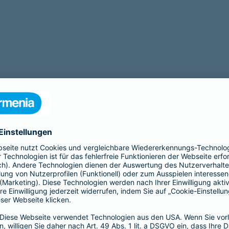
Beamtenabsicherung
B