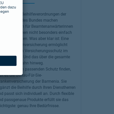
erschiedene Beihilfeverordnungen der
änder sowie des Bundes machen
ersicherungen für Beamtenanwärter
innen
nd Beamte
innen nicht besonders einfach
 durchschauen. Was aber klar ist: Eine
rivate Krankenversicherung ermöglicht
mfangreichen Versicherungsschutz im
rankheitsfall. Und das über die gesamte
eamtenlaufbahn hinweg.
amit Sie Ihren passenden Schutz finden,
bt es die
Genau-Für-Sie-
rankenversicherung
der Barmenia. Sie
gänzt die Beihilfe durch Ihren Dienstherren
d passt sich individuell an. Durch flexible
nd passgenaue Produkte erfüllt sie das
chtigste: genau Ihre Bedürfnisse.