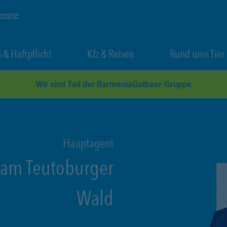
 Temme
 New Tab
Link Opens in New Tab
Link Opens in New Tab
 & Haftpflicht
Kfz & Reisen
Rund ums Tier
Wir sind Teil der BarmeniaGothaer-Gruppe
Hauptagent
 am Teutoburger
Wald