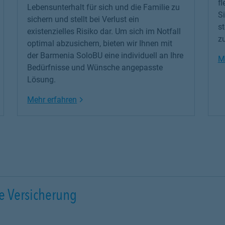
fl
Lebensunterhalt für sich und die Familie zu
S
sichern und stellt bei Verlust ein
st
existenzielles Risiko dar. Um sich im Notfall
z
optimal abzusichern, bieten wir Ihnen mit
der Barmenia SoloBU eine individuell an Ihre
M
Bedürfnisse und Wünsche angepasste
Lösung.
Link Opens in New Tab
Mehr erfahren
e Versicherung