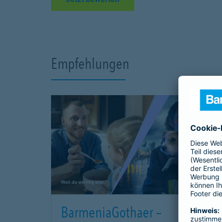
Empfehlungen
BarmeniaGothaer –