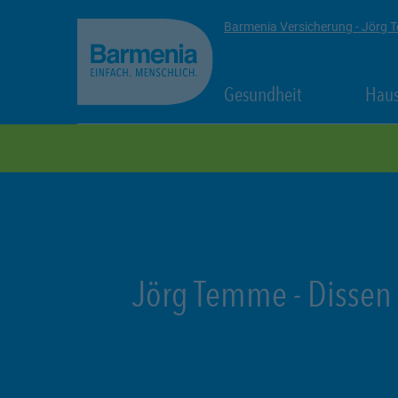
zum Seiteninhalt
Back to top
Barmenia Versicherung - Jörg
Link Opens in
Gesundheit
Haus
zur Navigation
Jörg Temme
-
Dissen