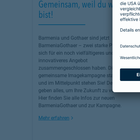
Gemeinsam, weil du wichtig
bist!
Barmenia und Gothaer sind jetzt
BarmeniaGothaer – zwei starke Partner, die
sich für ein noch vielfältigeres und
innovativeres Angebot
zusammengeschlossen haben. Die erste
gemeinsame Imagekampagne startet jetzt –
und im Mittelpunkt stehen Sie! Denn wir
geben alles, um Ihre Zukunft zu versichern!
Hier finden Sie alle Infos zur neuen
BarmeniaGothaer und zur Kampagne.
Link Opens in New Tab
Mehr erfahren