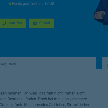
Heute geöffnet
bis
19:00
anrufen
E-Mail
New Tab
Link Opens in New Tab
Jörg Temme
zen nehmen. Ich weiß, das fällt nicht immer leicht.
den Berater zu finden. Doch bei mir - das versichere
anz einfach: Mein oberstes Ziel ist es, Sie zufrieden