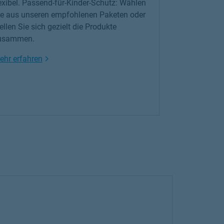
exibel.
Passend-für-Kinder-Schutz
: Wählen
ie aus unseren empfohlenen Paketen oder
ellen Sie sich gezielt die Produkte
usammen.
Link Opens in New Tab
ehr erfahren