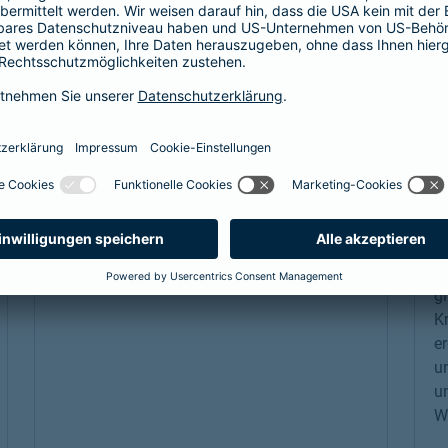
Als Beamtenanwärter oder Beamter braucht
V
es eine Absicherung, die genau zu einem
L
passt: unsere
private Krankenversicherung
V
für Beamtenanwärter und Beamte. Sie
u
ergänzt den Schutz der individuellen Beihilfe
zu
und passt sich mit optimalen Leistungen
p
genau an die Bedürfnisse an.
u
K
Link Opens in New Tab
Mehr erfahren
B
D
gi
K
er
un
u
Wi