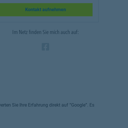
Link Opens in New Tab
Kontakt aufnehmen
Im Netz finden Sie mich auch auf:
Zum Profil des Vermitt
Link Opens in New Ta
rten Sie Ihre Erfahrung direkt auf “Google”. Es