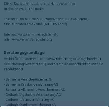
DIHK | Deutsche Industrie- und Handelskammer
Breite Str. 29, 10178 Berlin
Telefon: 0180 6 00 58 50 (Festnetzpreis 0,20 EUR/Anruf;
Mobilfunkpreise maximal 0,60 EUR/Anruf)
Internet: www.vermittlerregister.info
oder www.vermittlerregister.org
Beratungsgrundlage
Ich bin für die Barmenia Krankenversicherung AG als gebundener
Versicherungsvertreter tätig und berate Sie ausschließlich über die
Produkte der
- Barmenia Versicherungen a. G.
- Barmenia Krankenversicherung AG
- Barmenia Allgemeine Versicherungs-AG
- Gothaer Allgemeine Versicherung AG
- Gothaer Lebensversicherung AG
- Gothaer Krankenversicherung AG