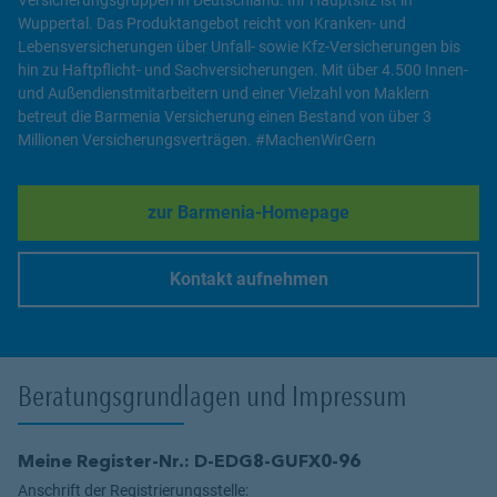
Wuppertal. Das Produktangebot reicht von Kranken- und
Lebensversicherungen über Unfall- sowie Kfz-Versicherungen bis
hin zu Haftpflicht- und Sachversicherungen. Mit über 4.500 Innen-
und Außendienstmitarbeitern und einer Vielzahl von Maklern
betreut die Barmenia Versicherung einen Bestand von über 3
Millionen Versicherungsverträgen. #MachenWirGern
zur Barmenia-Homepage
Link Opens in New Tab
Kontakt aufnehmen
Link Opens in New Tab
Beratungsgrundlagen und Impressum
Meine Register-Nr.: D-EDG8-GUFX0-96
Anschrift der Registrierungsstelle: