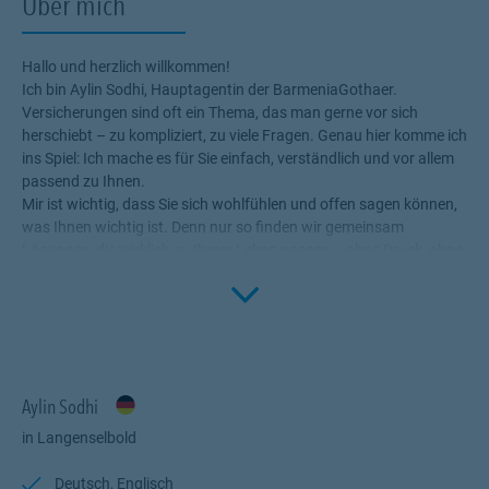
Über mich
Hallo und herzlich willkommen!
Ich bin Aylin Sodhi, Hauptagentin der BarmeniaGothaer.
Versicherungen sind oft ein Thema, das man gerne vor sich
herschiebt – zu kompliziert, zu viele Fragen. Genau hier komme ich
ins Spiel: Ich mache es für Sie einfach, verständlich und vor allem
passend zu Ihnen.
Mir ist wichtig, dass Sie sich wohlfühlen und offen sagen können,
was Ihnen wichtig ist. Denn nur so finden wir gemeinsam
Lösungen, die wirklich zu Ihrem Leben passen – ohne Druck, ohne
Click to 
Fachchinesisch.
Ich nehme mir Zeit für Sie, erkläre alles klar und bin auch nach dem
Abschluss weiterhin für Sie da.
Kurz gesagt:
Sie bekommen ehrliche Beratung, auf die Sie sich verlassen
können.
Aylin Sodhi
Ich freue mich darauf, Sie kennenzulernen!
Aylin Sodhi
in Langenselbold
Hauptagentin der BarmeniaGothaer
Deutsch, Englisch