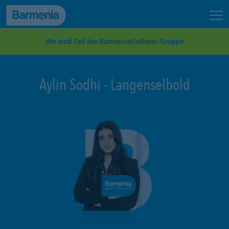
zum Seiteninhalt
Back to top
Seit
zur Navigation
Wir sind Teil der BarmeniaGothaer-Gruppe
Aylin Sodhi
-
Langenselbold