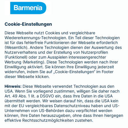
- ROLAND Rechtsschutz-Versicherungs-AG
- ROLAND Schutzbrief-Versicherung AG
Für meine Tätigkeit erhalte ich eine Provision und sonstige
Vergütungen, die in der zu entrichtenden Versicherungsprämie
enthalten sind.
Schlichtungsstellen
Für Lebens- und Sachversicherungen:
Verein Versicherungsombudsmann eV,
Postfach 080632, 10006 Berlin
Für private Krankenversicherungen:
Ombudsmann für private Kranken- / Pflege-Versicherungen,
Postfach 060222, 10052 Berlin
Impressum
Barmenia Versicherung - Aylin Sodhi
Im Stockborn 17
63505 Langenselbold