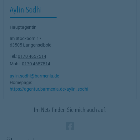
Aylin Sodhi
Hauptagentin
Im Stockborn 17
63505
Langenselbold
Tel.:
0170 4657514
Mobil:
0170 4657514
aylin.sodhi@barmenia.de
Homepage:
https://agentur.barmenia.de/aylin_sodhi
Im Netz finden Sie mich auch auf:
Zum Profil des Ve
Link Opens in N