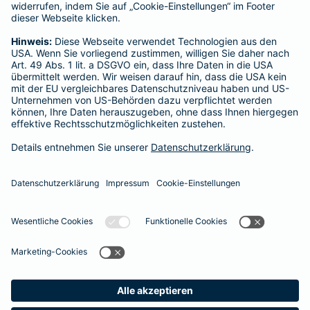
Neda Choobchian
Im Graben 4
Tel.:
01522 3682035
Mobil:
01522 3682035
Heute geöffnet
bis
20:00
Vermittler nach Namen, Stadt oder PLZ suchen
Startseite
Bitburg
Datenschutz
Impressum/Rechtshinweise
Barrierefreiheit
Datenschutz-Einstellungen
Link Opens in New Tab
Vertrag widerrufen
Einfach. Menschlich.